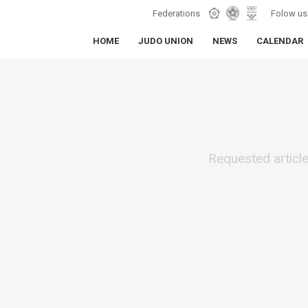
Federations
Folow us
HOME
JUDO UNION
NEWS
CALENDAR
Requested articl