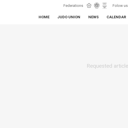
Federations
Folow us
HOME
JUDO UNION
NEWS
CALENDAR
Requested articl