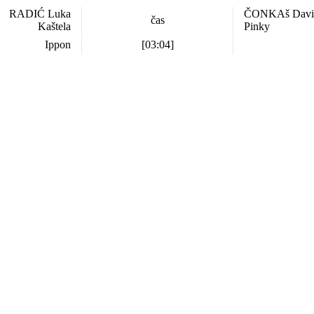
RADIĆ Luka
ČONKAš Davi
čas
Kaštela
Pinky
Ippon
[03:04]