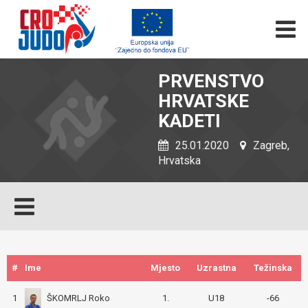
PRVENSTVO
HRVATSKE
KADETI
25.01.2020
Zagreb,
Hrvatska
#
Ime
Mjesto
Uzrastna
Težinska
ŠKOMRLJ Roko
1
1.
U18
-66