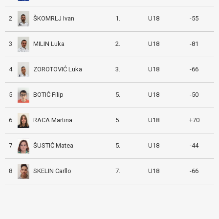
ŠKOMRLJ Ivan
2
1.
U18
-55
MILIN Luka
3
2.
U18
-81
ZOROTOVIĆ Luka
4
3.
U18
-66
BOTIĆ Filip
5
5.
U18
-50
RACA Martina
6
5.
U18
+70
ŠUSTIĆ Matea
7
5.
U18
-44
SKELIN Carllo
8
7.
U18
-66