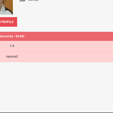
 PROFILE
Seniorke -63 KG
1/4
repasaž