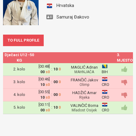
Hrvatska
Samuraj Đakovo
TO FULL PROFILE
Dječaci U12 -50
3.
KG
MJESTO
[00:48]
MAGLIĆ Adnan
2. kolo
:
10
0
00
s0
BIH
MAHNJAČA
[00:46]
FRANČIĆ Jakov
3. kolo
:
00
0
10
s0
CRO
Olimp
[00:55]
HADŽIĆ Amar
4. kolo
:
00
0
10
s0
CRO
Rijeka
[00:11]
VALINČIĆ Borna
5. kolo
:
10
0
00
s0
CRO
Mladost Osijek