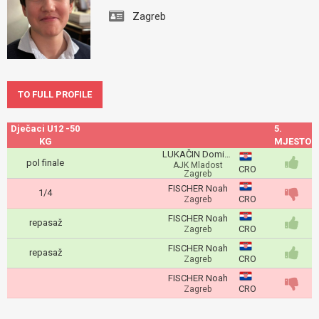
Zagreb
TO FULL PROFILE
Dječaci U12 -50
5.
KG
MJESTO
LUKAČIN Dominik
pol finale
AJK Mladost
CRO
Zagreb
FISCHER Noah
1/4
CRO
Zagreb
FISCHER Noah
repasaž
CRO
Zagreb
FISCHER Noah
repasaž
CRO
Zagreb
FISCHER Noah
CRO
Zagreb