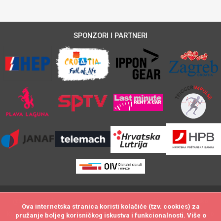
SPONZORI I PARTNERI
@Svi materijali na ovoj stranici zaštićeni su autorskim pravom. Svako
Ova internetska stranica koristi kolačiće (tzv. cookies) za
Ova internetska stranica koristi kolačiće (tzv. cookies) za
kopiranje i neovlašteno preuzimanje sadržaja biti će utuženo po zakonu o
pružanje boljeg korisničkog iskustva i funkcionalnosti. Više o
pružanje boljeg korisničkog iskustva i funkcionalnosti. Više o