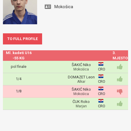
Mokošica
TO FULL PROFILE
Ml. kadeti U16
3.
-55 KG
MJESTO
ŠAKIĆ Niko
pol finale
CRO
Mokošica
DOMAZET Leon
1/4
CRO
Alkar
ŠAKIĆ Niko
1/8
CRO
Mokošica
ĆUK Roko
CRO
Marjan