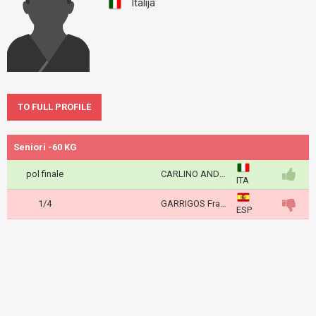
Italija
TO FULL PROFILE
Seniori -60 KG
pol finale
CARLINO ANDREA
ITA
1/4
GARRIGOS Francisco
ESP