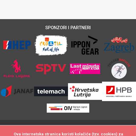
SPONZORI I PARTNERI
@Svi materijali na ovoj stranici zaštićeni su autorskim pravom. Svako
Ova internetska stranica koristi kolačiće (tzv. cookies) za
Ova internetska stranica koristi kolačiće (tzv. cookies) za