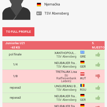
Njemačka
TSV Abensberg
TO FULL PROFILE
Juniorke U21
5.
-63 KG
MJESTO
XANTHOPOULOU Sofia
pol finale
GRE
TSV Abensberg
NEUBAUER franziska
1/4
GER
TSV Abensberg
TRETNJAK Lisa
SU
1/8
AUT
Raiffeisenbank
Leibnitz
UNGUREANU Bianca
repasaž
ROU
TSV Abensberg
NEUBAUER franziska
repasaž
GER
TSV Abensberg
NEUBAUER franziska