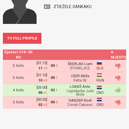
Z'DEŽELE SANKAKU
TO FULL PROFILE
Dječaci U14 -50
4.
KG
MJESTO
[01:15]
ŠKERLAK Liam
2. kolo
:
00
0
11
s0
SLO
ŠTORKLJICE
[01:10]
CSER Attila
3. kolo
:
00
1
10
s0
HUN
Delta SE
LOBAŠ Ante
[03:00]
4. kolo
:
02
1
Zagrebačka Judo
00
s1
CRO
Škola
[00:53]
GANZER Noel
5. kolo
:
00
0
02
s0
CRO
Zrinski Čakovec