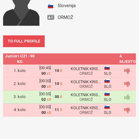
Slovenija
ORMOŽ
TO FULL PROFILE
Juniori U21 -90
4.
KG
MJESTO
[00:45]
KOLETNIK KRISTIJAN
1. kolo
:
10
0
00
s1
SLO
ORMOŽ
[00:30]
KOLETNIK KRISTIJAN
2. kolo
:
10
0
00
s0
SLO
ORMOŽ
[00:55]
KOLETNIK KRISTIJAN
3. kolo
:
00
0
02
s0
SLO
ORMOŽ
[00:30]
KOLETNIK KRISTIJAN
4. kolo
:
11
0
00
s0
SLO
ORMOŽ