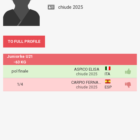
chiude 2025
TO FULL PROFILE
Juniorke U21
-63 KG
ASPICO ELISA
pol finale
ITA
chiude 2025
CARPIO FERNANDEZ Lucia
1/4
ESP
chiude 2025