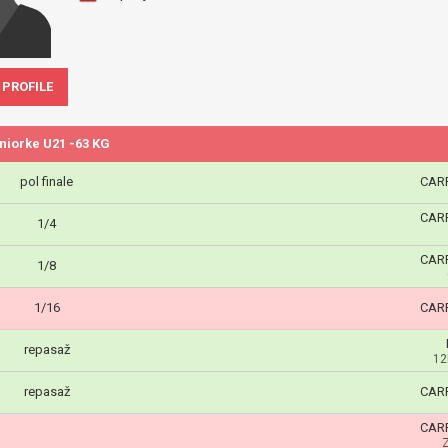
 PROFILE
niorke U21 -63 KG
pol finale
CARP
CARP
1/4
CARP
1/8
1/16
CARP
repasaž
12
repasaž
CARP
CARP