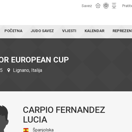
Savez
Pratit
POČETNA
JUDO SAVEZ
VIJESTI
KALENDAR
REPREZEN
IOR EUROPEAN CUP
25
Lignano, Italija
CARPIO FERNANDEZ
LUCIA
Španjolska