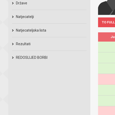
Države
Natjecatelji
TO FULL
Natjecateljska lista
Ju
Rezultati
REDOSLIJED BORBI