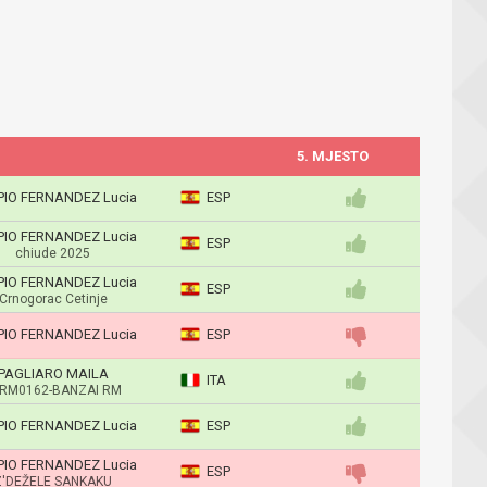
5. MJESTO
IO FERNANDEZ Lucia
ESP
IO FERNANDEZ Lucia
ESP
chiude 2025
IO FERNANDEZ Lucia
ESP
Crnogorac Cetinje
IO FERNANDEZ Lucia
ESP
PAGLIARO MAILA
ITA
RM0162-BANZAI RM
IO FERNANDEZ Lucia
ESP
IO FERNANDEZ Lucia
ESP
Z'DEŽELE SANKAKU