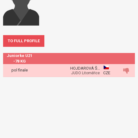
TO FULL PROFILE
Juniorke U21
-78 KG
HOJDAROVÁ Štěpánka
pol finale
CZE
JUDO Litoměřice