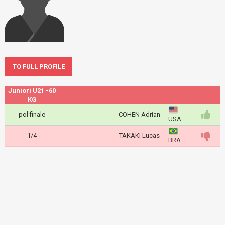
TO FULL PROFILE
Juniori U21 -60
KG
pol finale
COHEN Adrian
USA
1/4
TAKAKI Lucas
BRA