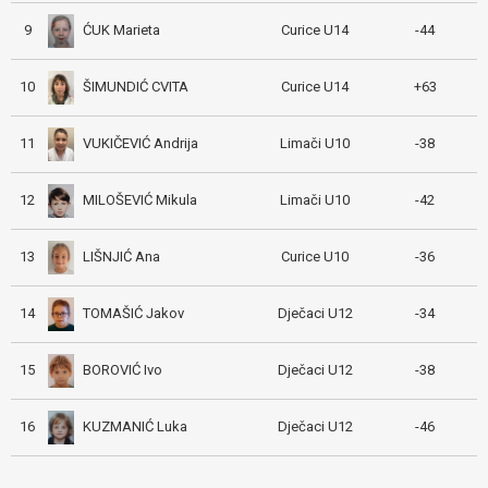
ĆUK Marieta
9
Curice U14
-44
ŠIMUNDIĆ CVITA
10
Curice U14
+63
VUKIČEVIĆ Andrija
11
Limači U10
-38
MILOŠEVIĆ Mikula
12
Limači U10
-42
LIŠNJIĆ Ana
13
Curice U10
-36
TOMAŠIĆ Jakov
14
Dječaci U12
-34
BOROVIĆ Ivo
15
Dječaci U12
-38
KUZMANIĆ Luka
16
Dječaci U12
-46