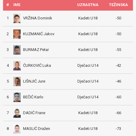
#
IME
UZRASTNA
TEŽINSKA
VRŽINA Dominik
1
Kadeti U18
-50
KUZMANIĆ Jakov
2
Kadeti U18
-50
BURMAZ Petar
3
Kadeti U18
-55
ĆURKOVIĆ Luka
4
Dječaci U14
-42
LIŠNJIĆ Jure
5
Dječaci U14
-46
BEČIĆ Karlo
6
Dječaci U14
-60
DADIĆ Frane
7
Kadeti U18
-66
MASLIĆ Dražen
8
Kadeti U18
-73