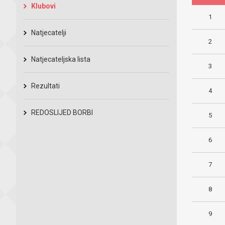
Klubovi
1
Natjecatelji
2
Natjecateljska lista
3
Rezultati
4
REDOSLIJED BORBI
5
6
7
8
9