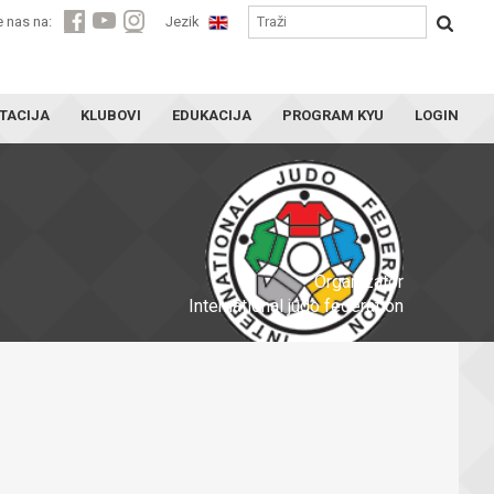
e nas na:
Jezik
TACIJA
KLUBOVI
EDUKACIJA
PROGRAM KYU
LOGIN
Organizator
International judo federation