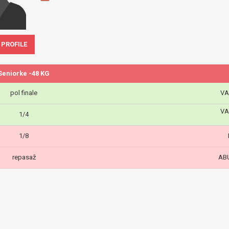
 PROFILE
Seniorke -48 KG
pol finale
VA
VA
1/4
1/8
repasaž
AB