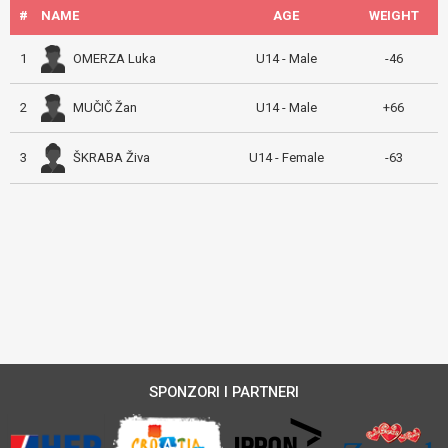
#
NAME
AGE
WEIGHT
OMERZA Luka
1
U14 - Male
-46
MUČIČ Žan
2
U14 - Male
+66
ŠKRABA Živa
3
U14 - Female
-63
SPONZORI I PARTNERI