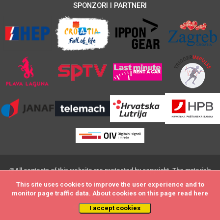
SPONZORI I PARTNERI
@All contents of this website are protected by copyright. The materials
on this website may not be modified,distributed, posted or transmitted
This site uses cookies to improve the user experience and to
This site uses cookies to improve the user experience and to
monitor page traffic data. About cookies on this page read
monitor page traffic data. About cookies on this page read
here
here
without the prior written consent
© 2009 - by DataStat d.o.o.
I accept cookies
I accept cookies