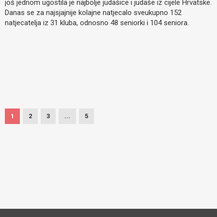
još jednom ugostila je najbolje judašice i judaše iz cijele Hrvatske.
Danas se za najsjajnije kolajne natjecalo sveukupno 152
natjecatelja iz 31 kluba, odnosno 48 seniorki i 104 seniora.
1
2
3
...
5