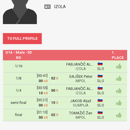
IZOLA
TO FULL PROFILE
U14 - Male -55
1.
KG
PLACE
FABJANČIČ ALJAŽ
1/16
SLO
IZOLA
[00:41]
GAJŠEK Peter
1/8
:
02
0
00
s0
SLO
IMPOL
[00:55]
FABJANČIČ ALJAŽ
1/4
:
00
0
10
s0
SLO
IZOLA
[00:21]
JAKOB Aljaž
semi final
:
10
0
00
s0
SLO
OLIMPIJA
[01:13]
TOMAŽIČ Žan
final
:
02
0
00
s0
SLO
IMPOL