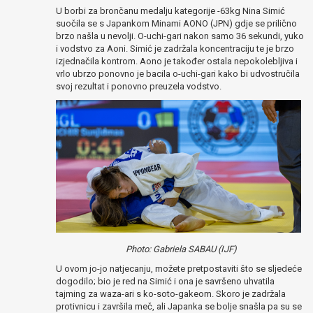
U borbi za brončanu medalju kategorije -63kg Nina Simić
suočila se s Japankom Minami AONO (JPN) gdje se prilično
brzo našla u nevolji. O-uchi-gari nakon samo 36 sekundi, yuko
i vodstvo za Aoni. Simić je zadržala koncentraciju te je brzo
izjednačila kontrom. Aono je također ostala nepokolebljiva i
vrlo ubrzo ponovno je bacila o-uchi-gari kako bi udvostručila
svoj rezultat i ponovno preuzela vodstvo.
Photo: Gabriela SABAU (IJF)
U ovom jo-jo natjecanju, možete pretpostaviti što se sljedeće
dogodilo; bio je red na Simić i ona je savršeno uhvatila
tajming za waza-ari s ko-soto-gakeom. Skoro je zadržala
protivnicu i završila meč, ali Japanka se bolje snašla pa su se