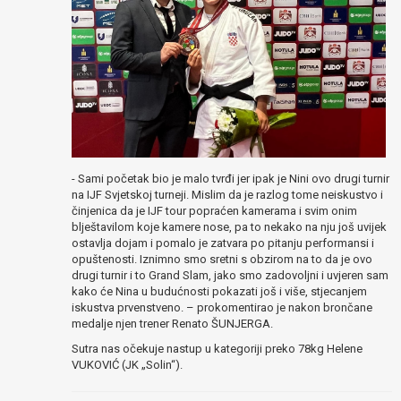
- Sami početak bio je malo tvrđi jer ipak je Nini ovo drugi turnir
na IJF Svjetskoj turneji. Mislim da je razlog tome neiskustvo i
činjenica da je IJF tour popraćen kamerama i svim onim
blještavilom koje kamere nose, pa to nekako na nju još uvijek
ostavlja dojam i pomalo je zatvara po pitanju performansi i
opuštenosti. Iznimno smo sretni s obzirom na to da je ovo
drugi turnir i to Grand Slam, jako smo zadovoljni i uvjeren sam
kako će Nina u budućnosti pokazati još i više, stjecanjem
iskustva prvenstveno. – prokomentirao je nakon brončane
medalje njen trener Renato ŠUNJERGA.
Sutra nas očekuje nastup u kategoriji preko 78kg Helene
VUKOVIĆ (JK „Solin“).