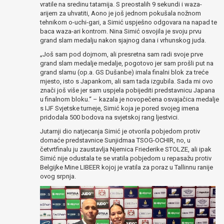
vratile na sredinu tatamija. S preostalih 9 sekundi i waza-
arijem za uhvatiti, Aono je još jednom pokušala nožnom
tehnikom o-uchi-gari, a Simić uspješno odgovara na napad te
baca waza-ari kontrom. Nina Simić osvojila je svoju prvu
grand slam medalju nakon sjajnog dana i vrhunskog juda.
„Još sam pod dojmom, ali presretna sam radi svoje prve
grand slam medalje medalje, pogotovo jer sam prošli put na
grand slamu (op.a. GS Dušanbe) imala finalni blok za treće
mjesto, isto s Japankom, ali sam tada izgubila. Sada mi ovo
znači još više jer sam uspjela pobijediti predstavnicu Japana
u finalnom bloku.“ – kazala je novopečena osvajačica medalje
s IJF Svjetske turneje, Simić koja je pored svojeg imena
pridodala 500 bodova na svjetskoj rang ljestvici.
Jutarnji dio natjecanja Simić je otvorila pobjedom protiv
domaće predstavnice Sunjidmaa TSOG-OCHIR, no, u
četvrtfinalu ju zaustavlja Njemica Friederike STOLZE, ali ipak
Simić nije odustala te se vratila pobjedom u repasažu protiv
Belgijke Mine LIBEER kojoj je vratila za poraz u Tallinnu ranije
ovog srpnja.