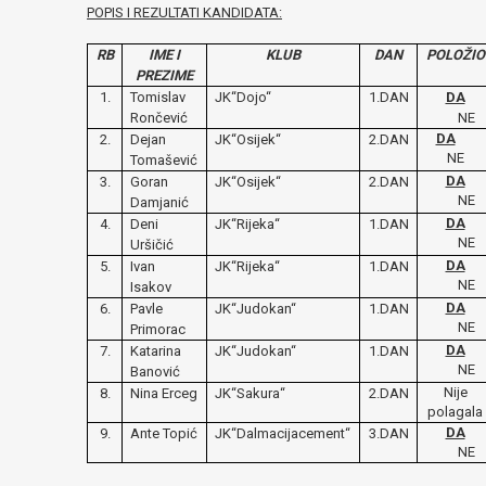
POPIS I REZULTATI KANDIDATA:
RB
IME I
KLUB
DAN
POLOŽIO
PREZIME
1.
Tomislav
JK“Dojo“
1.DAN
DA
Rončević
NE
DA
2.
Dejan
JK“Osijek“
2.DAN
NE
Tomašević
DA
3.
Goran
JK“Osijek“
2.DAN
NE
Damjanić
DA
4.
Deni
JK“Rijeka“
1.DAN
NE
Uršičić
DA
5.
Ivan
JK“Rijeka“
1.DAN
NE
Isakov
DA
6.
Pavle
JK“Judokan“
1.DAN
NE
Primorac
DA
7.
Katarina
JK“Judokan“
1.DAN
NE
Banović
Nije
8.
Nina Erceg
JK“Sakura“
2.DAN
polagala
DA
9.
Ante Topić
JK“Dalmacijacement“
3.DAN
NE