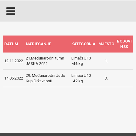
BODOVI
DATUM
NATJECANJE
KATEGORIJA
MJESTO
HSK
21.Međunarodni turnir
Limači U10
12.11.2022
1.
JASKA 2022.
-46 kg
29. Međunarodni Judo
Limači U10
14.05.2022
3.
Kup Državnosti
-42 kg