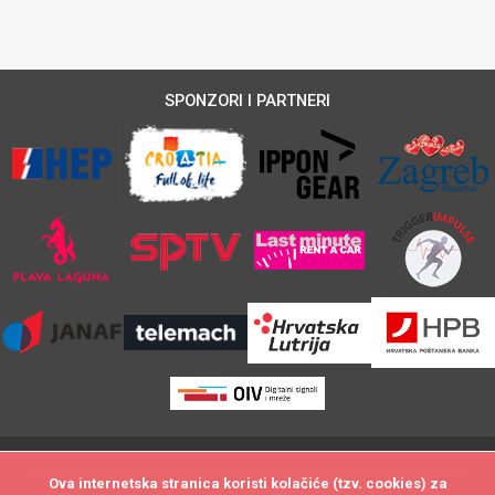
SPONZORI I PARTNERI
@Svi materijali na ovoj stranici zaštićeni su autorskim pravom. Svako
Ova internetska stranica koristi kolačiće (tzv. cookies) za
Ova internetska stranica koristi kolačiće (tzv. cookies) za