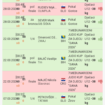
s0
kg
[00:49]
Dječaci
10
pol
Pokal
RUDIEV Mykhailo
28.03.2026
00
:
U12
-38
0
finale
SLO
Gorice
OLIMPIJA
s0
kg
[00:48]
Dječaci
02
za
Pokal
SEVER Mark
28.03.2026
00
:
U12
-38
0
broncu
SLO
Gorice
GIB ŠIŠKA
s0
kg
7.MEĐUNARODNI
[00:22]
JUDO KUP
Dječaci
00
Omerović Džanan
22.03.2026
11
:
1/4
ZA DJECU
U12
-38
0
BIH
ZMAJ
s0
"SANA
kg
2026"
7.MEĐUNARODNI
[00:27]
JUDO KUP
Dječaci
00
pol
BAJIĆ Vasilije
22.03.2026
02
:
ZA DJECU
U12
-38
0
finale
BIH
Trn
s0
"SANA
kg
2026"
7.MEĐUNARODNI
[00:22]
JUDO KUP
Dječaci
01
MAJIĆ Nikola
22.03.2026
10
:
finale
ZA DJECU
U12
-38
0
CRO
Slavonac
s0
"SANA
kg
2026"
[00:51]
Dječaci
10
Pokal
PETKOVŠEK Tim
07.03.2026
00
:
1/4
U12
-38
0
SLO
Žirov
TATAMI
s0
kg