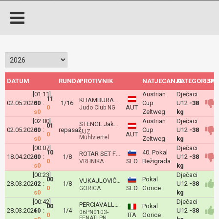
DATUM
RUNDA
PROTIVNIK
NATJECANJE
KATEGORIJA
ISH
[01:11]
Austrian
Dječaci
11
KHAMBURAEV Yusuf
02.05.2026
00
:
1/16
Cup
U12
-38
0
AUT
Judo Club NG
s0
Zeltweg
kg
[02:00]
Austrian
Dječaci
STENGL Jakob
01
02.05.2026
00
:
repasaž
Cup
U12
-38
UJZ
0
AUT
Mühlviertel
s0
Zeltweg
kg
[00:07]
Dječaci
10
40. Pokal
ROTAR SET FRANČIŠEK
18.04.2026
00
:
1/8
U12
-38
0
SLO
Bežigrada
VRHNIKA
s0
kg
[00:23]
Dječaci
00
Pokal
VUKAJLOVIĆ Filip
28.03.2026
02
:
1/8
U12
-38
0
SLO
Gorice
GORICA
s0
kg
[00:42]
Dječaci
PERCIAVALLE Aaron
00
Pokal
28.03.2026
10
:
1/4
U12
-38
06PN0103-
0
ITA
Gorice
FENATI PN