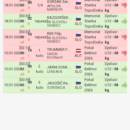
SORŠAK Sergej
00
18.01.2026
10
:
1/4
Stanka
U12
-38
APOLON
0
SLO
MARIBOR
s0
Topolčnika
kg
[00:30]
Memorial
Dječaci
RAZGORŠEK Maks
02
18.01.2026
00
:
repasaž
Stanka
U12
-38
JK SLOVENJ
0
SLO
GRADEC
s0
Topolčnika
kg
[00:32]
Memorial
Dječaci
REK Filip
10
18.01.2026
00
:
repasaž
Stanka
U12
-38
JK SLOVENJ
0
SLO
GRADEC
s0
Topolčnika
kg
[02:14]
Pokal
Dječaci
TRUMMER Fabian
10
1.
10.01.2026
00
:
Beltinci
U12
-38
UNION
1
kolo
AUT
Kirchbach
s0
2026
kg
[00:22]
Pokal
Dječaci
00
2.
JARNI SOMI Paul
10.01.2026
02
:
Beltinci
U12
-38
0
kolo
SLO
LENDAVA
s0
2026
kg
[00:59]
Pokal
Dječaci
00
3.
JAGOŠIČ Renato
10.01.2026
10
:
Beltinci
U12
-38
0
kolo
SLO
GORIŠNICA
s0
2026
kg