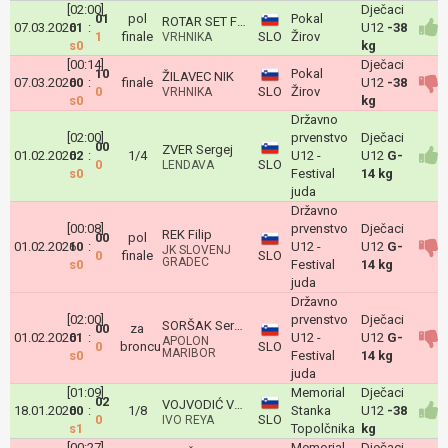
[02:00]
Dječaci
01
pol
Pokal
ROTAR SET FRANČIŠEK
07.03.2026
01
:
U12
-38
1
finale
SLO
Žirov
VRHNIKA
s0
kg
[00:14]
Dječaci
10
Pokal
ŽILAVEC NIK
07.03.2026
00
:
finale
U12
-38
0
SLO
Žirov
VRHNIKA
s0
kg
Državno
[02:00]
prvenstvo
Dječaci
00
ZVER Sergej
01.02.2026
02
:
1/4
U12 -
U12
G-
0
SLO
LENDAVA
s0
Festival
14 kg
juda
Državno
[00:08]
prvenstvo
Dječaci
REK Filip
00
pol
01.02.2026
10
:
U12 -
U12
G-
JK SLOVENJ
0
finale
SLO
GRADEC
s0
Festival
14 kg
juda
Državno
[02:00]
prvenstvo
Dječaci
SORŠAK Sergej
00
za
01.02.2026
01
:
U12 -
U12
G-
APOLON
0
broncu
SLO
MARIBOR
s0
Festival
14 kg
juda
[01:09]
Memorial
Dječaci
02
VOJVODIĆ VUK
18.01.2026
00
:
1/8
Stanka
U12
-38
0
SLO
IVO REYA
s1
Topolčnika
kg
[00:27]
Memorial
Dječaci