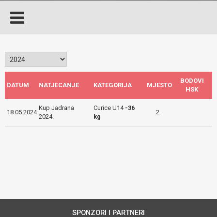
BODOVI
DATUM
NATJECANJE
KATEGORIJA
MJESTO
HSK
Kup Jadrana
Curice U14
-36
18.05.2024
2.
2024.
kg
SPONZORI I PARTNERI