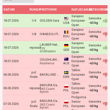
DATUM
RUNDA
PROTIVNIK
NATJECANJE
KATEGORIJA
ISH
Sarajevo
Seniorke
18.07.2026
1/4
GOLDEN Sara
European
USA
-63 kg
Open
Sarajevo
Seniorke
18.07.2026
1/8
IVANESCU Florentina
European
ROU
-63 kg
Open
Sarajevo
LAUBER Natascha
Seniorke
18.07.2026
repasaž
European
TSV
GER
-63 kg
Großhadern
Open
Sarajevo
Seniorke
COUGHLAN Maeve
18.07.2026
European
AUS
-63 kg
Resilience
Open
Tallinn
pol
Seniorke
06.06.2026
BACKLUND Vilda
European
finale
SWE
-63 kg
Open
Tallinn
BADURA Daniela
Seniorke
06.06.2026
repasaž
European
GKS Czarni
POL
-63 kg
Bytom
Open
Podgorica
BADURA Daniela
pol
Senior
Seniorke
07.03.2026
GKS Czarni
finale
POL
European
-63 kg
Bytom