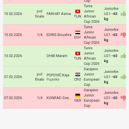
Cup
Tunis
Juniorke
pol
Junior
13.02.2026
FARHAT Asma
U21
-63
finale
TUN
African
kg
Cup 2026
Tunis
Juniorke
Junior
13.02.2026
1/4
EDRIS Boushra
U21
-63
EGY
African
kg
Cup 2026
Tunis
Juniorke
Junior
13.02.2026
DHIB Maram
U21
-63
TUN
African
kg
Cup 2026
Sarajevo
Juniorke
pol
Junior
POPOVIĆ Kaja
07.02.2026
U21
-63
finale
CRO
European
Pujanke
kg
Cup
Sarajevo
Juniorke
Junior
07.02.2026
1/4
KONRAD Sveyarike
U21
-63
GER
European
kg
Cup