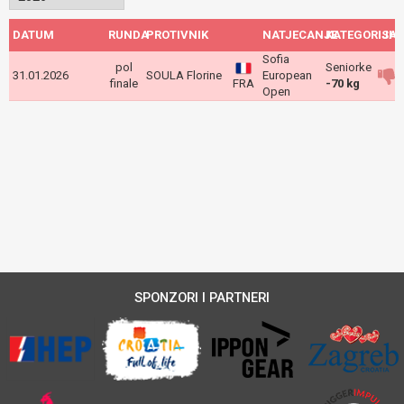
DATUM
RUNDA
PROTIVNIK
NATJECANJE
KATEGORIJA
ISH
Sofia
pol
Seniorke
31.01.2026
SOULA Florine
European
finale
FRA
-70 kg
Open
SPONZORI I PARTNERI