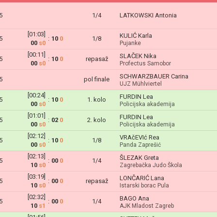
5
1/4
LATKOWSKI Antonia
[01:03]
KULIĆ Karla
5
:
10
0
1/8
00
s0
Pujanke
[00:11]
SLAČEK Nika
5
:
10
0
repasaž
00
s0
Profectus Samobor
SCHWARZBAUER Carina
5
pol finale
UJZ Mühlviertel
[00:24]
FURDIN Lea
5
:
10
0
1. kolo
00
s0
Policijska akademija
[01:01]
FURDIN Lea
5
:
02
0
2. kolo
00
s0
Policijska akademija
[02:12]
VRAčEVIć Rea
5
:
10
0
1/8
00
s0
Panda Zaprešić
[02:13]
ŠLEZAK Greta
5
:
00
0
1/4
10
s0
Zagrebačka Judo Škola
[03:19]
LONČARIĆ Lana
5
:
00
0
repasaž
10
s0
Istarski borac Pula
[02:32]
BAGO Ana
5
:
00
0
1/4
10
s1
AJK Mladost Zagreb