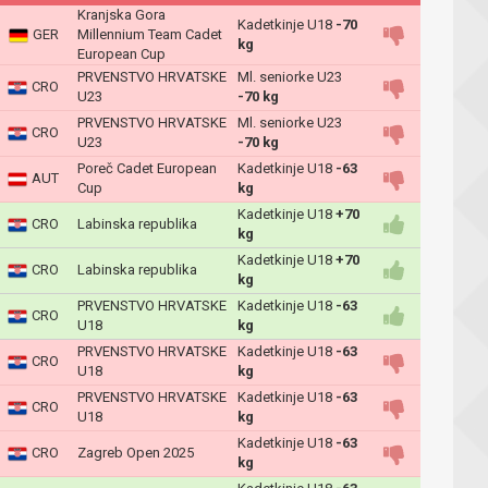
Kranjska Gora
Kadetkinje U18
-70
GER
Millennium Team Cadet
kg
European Cup
PRVENSTVO HRVATSKE
Ml. seniorke U23
CRO
U23
-70 kg
PRVENSTVO HRVATSKE
Ml. seniorke U23
CRO
U23
-70 kg
Poreč Cadet European
Kadetkinje U18
-63
AUT
Cup
kg
Kadetkinje U18
+70
CRO
Labinska republika
kg
Kadetkinje U18
+70
CRO
Labinska republika
kg
PRVENSTVO HRVATSKE
Kadetkinje U18
-63
CRO
U18
kg
PRVENSTVO HRVATSKE
Kadetkinje U18
-63
CRO
U18
kg
PRVENSTVO HRVATSKE
Kadetkinje U18
-63
CRO
U18
kg
Kadetkinje U18
-63
CRO
Zagreb Open 2025
kg