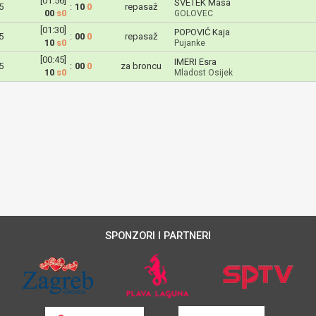
[01:56]
SVETEK Maša
5
:
10
0
repasaž
00
s0
GOLOVEC
[01:30]
POPOVIĆ Kaja
5
:
00
0
repasaž
10
s0
Pujanke
[00:45]
IMERI Esra
5
:
00
0
za broncu
10
s0
Mladost Osijek
SPONZORI I PARTNERI