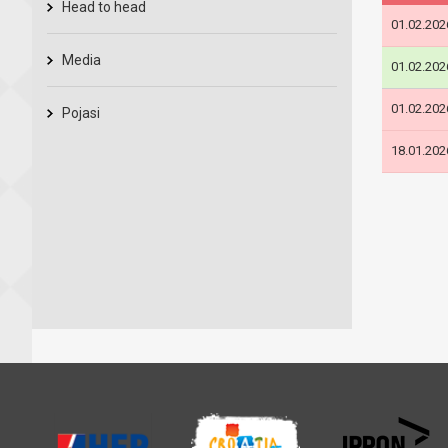
Head to head
01.02.202
Media
01.02.202
01.02.202
Pojasi
18.01.202