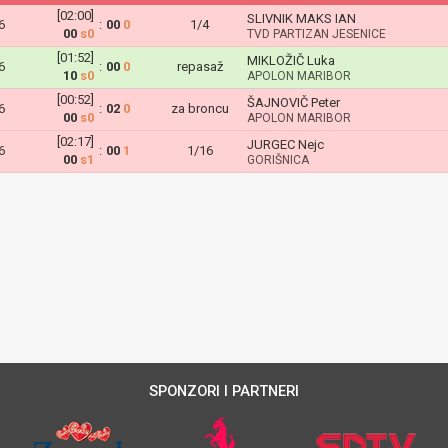
[02:00]
SLIVNIK MAKS IAN
6
:
00
0
1/4
00
s0
TVD PARTIZAN JESENICE
[01:52]
MIKLOŽIČ Luka
6
:
00
0
repasaž
10
s0
APOLON MARIBOR
[00:52]
ŠAJNOVIČ Peter
6
:
02
0
za broncu
00
s0
APOLON MARIBOR
[02:17]
JURGEC Nejc
6
:
00
1
1/16
00
s1
GORIŠNICA
SPONZORI I PARTNERI