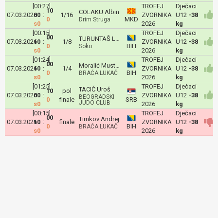
[00:27]
TROFEJ
Dječaci
10
COLAKU Albin
07.03.2026
00
:
1/16
ZVORNIKA
U12
-38
0
MKD
Drim Struga
s0
2026
kg
[00:15]
TROFEJ
Dječaci
00
TURUNTAŠ Luka
07.03.2026
10
:
1/8
ZVORNIKA
U12
-38
0
BIH
Soko
s0
2026
kg
[01:24]
TROFEJ
Dječaci
00
Moralić Mustafa
07.03.2026
10
:
1/4
ZVORNIKA
U12
-38
0
BIH
BRAĆA LUKAČ
s0
2026
kg
[01:25]
TROFEJ
Dječaci
TACIĆ Uroš
10
pol
07.03.2026
00
:
ZVORNIKA
U12
-38
BEOGRADSKI
0
finale
SRB
JUDO CLUB
s0
2026
kg
[00:15]
TROFEJ
Dječaci
00
Timkov Andrej
07.03.2026
10
:
finale
ZVORNIKA
U12
-38
0
BIH
BRAĆA LUKAČ
s0
2026
kg