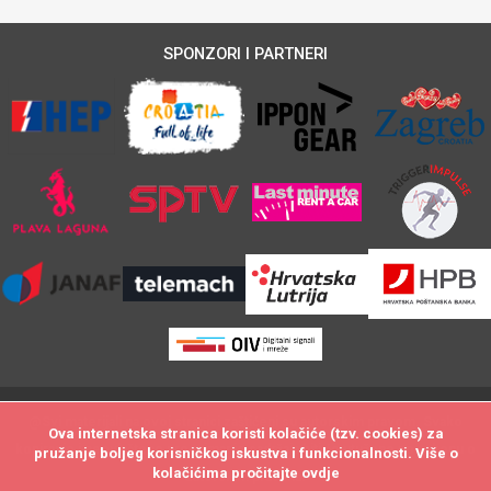
SPONZORI I PARTNERI
@Svi materijali na ovoj stranici zaštićeni su autorskim pravom. Svako
Ova internetska stranica koristi kolačiće (tzv. cookies) za
Ova internetska stranica koristi kolačiće (tzv. cookies) za
kopiranje i neovlašteno preuzimanje sadržaja biti će utuženo po zakonu o
pružanje boljeg korisničkog iskustva i funkcionalnosti. Više o
pružanje boljeg korisničkog iskustva i funkcionalnosti. Više o
kolačićima pročitajte
kolačićima pročitajte
ovdje
ovdje
autorskim pravima.