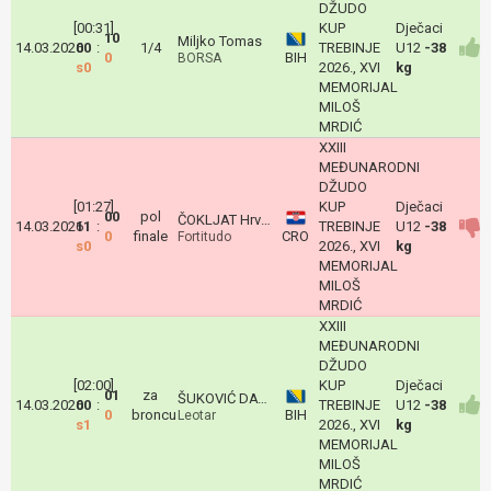
DŽUDO
[00:31]
KUP
Dječaci
10
Miljko Tomas
14.03.2026
00
:
1/4
TREBINJE
U12
-38
0
BIH
BORSA
s0
2026., XVI
kg
MEMORIJAL
MILOŠ
MRDIĆ
XXIII
MEĐUNARODNI
DŽUDO
[01:27]
KUP
Dječaci
00
pol
ČOKLJAT Hrvoje
14.03.2026
11
:
TREBINJE
U12
-38
0
finale
CRO
Fortitudo
s0
2026., XVI
kg
MEMORIJAL
MILOŠ
MRDIĆ
XXIII
MEĐUNARODNI
DŽUDO
[02:00]
KUP
Dječaci
01
za
ŠUKOVIĆ DAVID
14.03.2026
00
:
TREBINJE
U12
-38
0
broncu
BIH
Leotar
s1
2026., XVI
kg
MEMORIJAL
MILOŠ
MRDIĆ