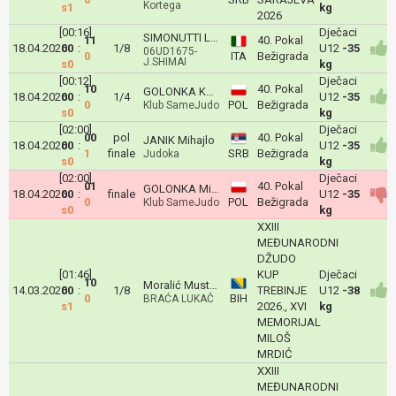
Kortega
s1
kg
2026
[00:16]
Dječaci
SIMONUTTI Leone
11
40. Pokal
18.04.2026
00
:
1/8
U12
-35
06UD1675-
0
ITA
Bežigrada
J.SHIMAI
s0
kg
[00:12]
Dječaci
10
40. Pokal
GOLONKA Kacper
18.04.2026
00
:
1/4
U12
-35
0
POL
Bežigrada
Klub SameJudo
s0
kg
[02:00]
Dječaci
00
pol
40. Pokal
JANIK Mihajlo
18.04.2026
00
:
U12
-35
1
finale
SRB
Bežigrada
Judoka
s0
kg
[02:00]
Dječaci
01
40. Pokal
GOLONKA Michał
18.04.2026
00
:
finale
U12
-35
0
POL
Bežigrada
Klub SameJudo
s0
kg
XXIII
MEĐUNARODNI
DŽUDO
[01:46]
KUP
Dječaci
10
Moralić Mustafa
14.03.2026
00
:
1/8
TREBINJE
U12
-38
0
BIH
BRAĆA LUKAČ
s1
2026., XVI
kg
MEMORIJAL
MILOŠ
MRDIĆ
XXIII
MEĐUNARODNI