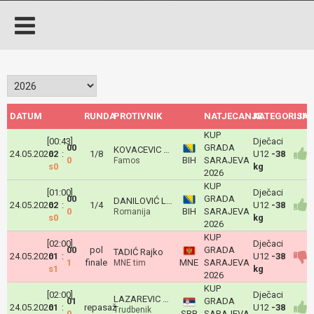
DATUM
RUNDA
PROTIVNIK
NATJECANJE
KATEGORIJA
ISH
KUP
[00:43]
Dječaci
00
GRADA
KOVACEVIC Strahinja
24.05.2026
02
:
1/8
U12
-38
0
BIH
SARAJEVA
Famos
s0
kg
2026
KUP
[01:00]
Dječaci
00
GRADA
DANILOVIĆ Lazar
24.05.2026
02
:
1/4
U12
-38
0
BIH
SARAJEVA
Romanija
s0
kg
2026
KUP
[02:00]
Dječaci
00
pol
GRADA
TADIĆ Rajko
24.05.2026
01
:
U12
-38
1
finale
MNE
SARAJEVA
MNE tim
s1
kg
2026
KUP
[02:00]
Dječaci
LAZAREVIC Mihajlo
01
GRADA
24.05.2026
01
:
repasaž
U12
-38
Trudbenik
0
SRB
SARAJEVA