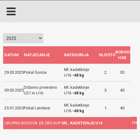
BODOVI
DATUM
NATJECANJE
KATEGORIJA
MJESTO
HSK
Ml. kadetkinje
29.03.2025
Pokal Gorice
2.
30
U16
-48 kg
Državno prvenstvo
Ml. kadetkinje
09.03.2025
3.
40
U21 in U16
U16
-48 kg
Ml. kadetkinje
25.01.2025
Pokal Lendave
1.
40
U16
-48 kg
110
UKUPNO BODOVA ZA CRO KUP
ML. KADETKINJE U16