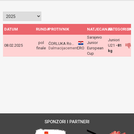
DATUM
RUNDA
PROTIVNIK
NATJECANJE
KATEGORIJA
ISH
Sarajevo
Juniori
pol
Junior
ĆORLUKA Roko
08.02.2025
U21
-81
finale
CRO
European
Dalmacijacement
kg
Cup
SPONZORI I PARTNERI