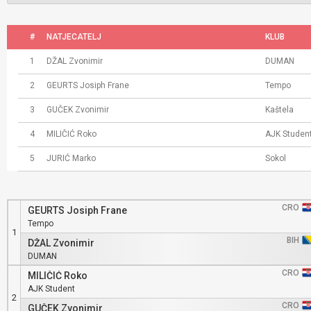
#
NATJECATELJ
KLUB
1
DŽAL Zvonimir
DUMAN
2
GEURTS Josiph Frane
Tempo
3
GUČEK Zvonimir
Kaštela
4
MILIČIĆ Roko
AJK Studen
5
JURIĆ Marko
Sokol
CRO
GEURTS Josiph Frane
Tempo
1
BIH
DŽAL Zvonimir
DUMAN
CRO
MILIČIĆ Roko
AJK Student
2
CRO
GUČEK Zvonimir