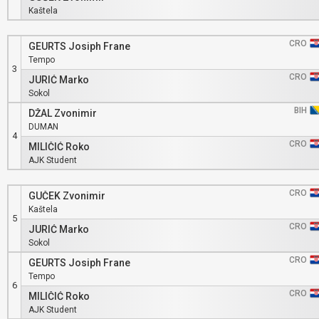
Kaštela
CRO
GEURTS Josiph Frane
Tempo
3
CRO
JURIĆ Marko
Sokol
BIH
DŽAL Zvonimir
DUMAN
4
CRO
MILIČIĆ Roko
AJK Student
CRO
GUČEK Zvonimir
Kaštela
5
CRO
JURIĆ Marko
Sokol
CRO
GEURTS Josiph Frane
Tempo
6
CRO
MILIČIĆ Roko
AJK Student