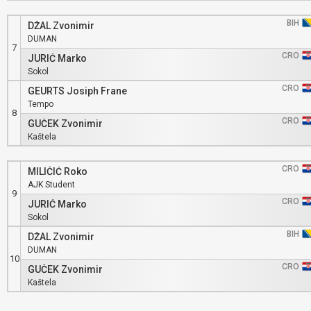
BIH
DŽAL Zvonimir
DUMAN
7
CRO
JURIĆ Marko
Sokol
CRO
GEURTS Josiph Frane
Tempo
8
CRO
GUČEK Zvonimir
Kaštela
CRO
MILIČIĆ Roko
AJK Student
9
CRO
JURIĆ Marko
Sokol
BIH
DŽAL Zvonimir
DUMAN
10
CRO
GUČEK Zvonimir
Kaštela