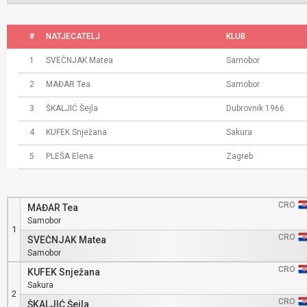
#
NATJECATELJ
KLUB
1
SVEČNJAK Matea
Samobor
2
MAĐAR Tea
Samobor
3
ŠKALJIĆ Šejla
Dubrovnik 1966
4
KUFEK Snježana
Sakura
5
PLEŠA Elena
Zagreb
CRO
MAĐAR Tea
Samobor
1
CRO
SVEČNJAK Matea
Samobor
CRO
KUFEK Snježana
Sakura
2
CRO
ŠKALJIĆ Šejla