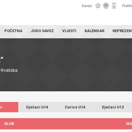
Savez
Pratit
POČETNA
JUDO SAVEZ
VIJESTI
KALENDAR
REPREZEN
“
Hrvatska
vi
Dječaci U14
Curice U14
Dječaci U12
KLUB
MU