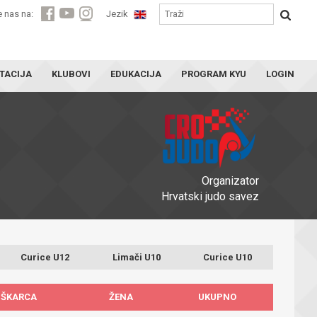
e nas na:
Jezik
TACIJA
KLUBOVI
EDUKACIJA
PROGRAM KYU
LOGIN
Organizator
Hrvatski judo savez
Curice U12
Limači U10
Curice U10
ŠKARCA
ŽENA
UKUPNO