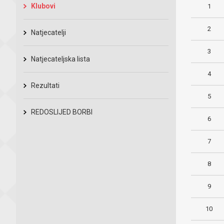
Klubovi
1
2
Natjecatelji
3
Natjecateljska lista
4
Rezultati
5
REDOSLIJED BORBI
6
7
8
9
10