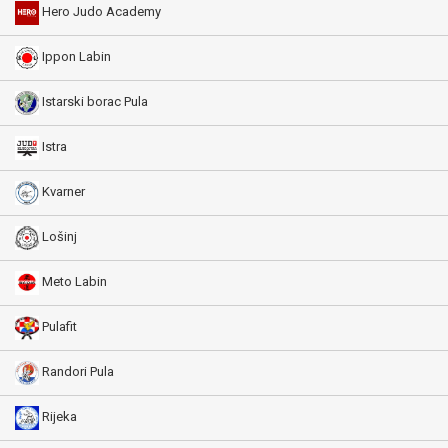
Hero Judo Academy
Ippon Labin
Istarski borac Pula
Istra
Kvarner
Lošinj
Meto Labin
Pulafit
Randori Pula
Rijeka