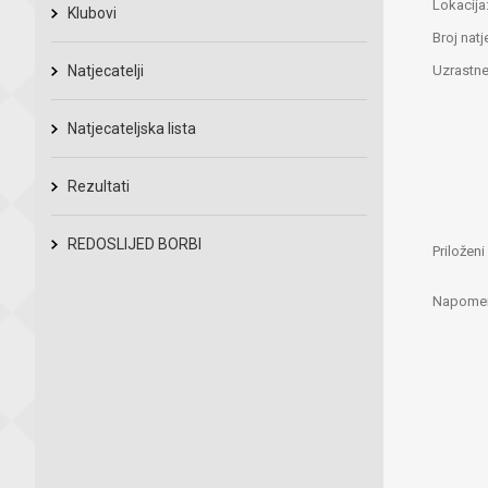
Lokacija
Klubovi
Broj natj
Natjecatelji
Uzrastne
Natjecateljska lista
Rezultati
REDOSLIJED BORBI
Priložen
Napome