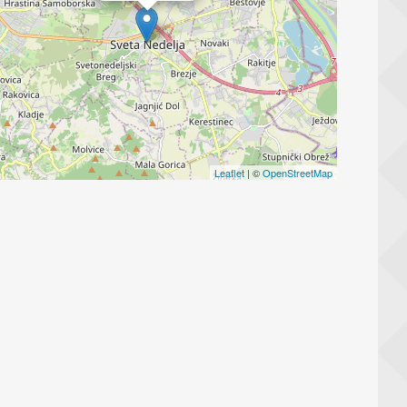
Leaflet
| ©
OpenStreetMap