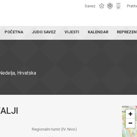
Savez
Pratit
POČETNA
JUDO SAVEZ
VIJESTI
KALENDAR
REPREZEN
edelja, Hrvatska
ALJI
+
−
Regionalni turnir (IV. Nivo)