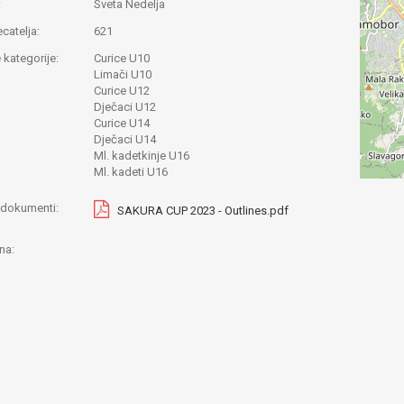
:
Sveta Nedelja
ecatelja:
621
 kategorije:
Curice U10
Limači U10
Curice U12
Dječaci U12
Curice U14
Dječaci U14
Ml. kadetkinje U16
Ml. kadeti U16
i dokumenti:
SAKURA CUP 2023 - Outlines.pdf
na: