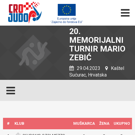
20.
MEMORIJALNI
TURNIR MARIO
ZEBIĆ
29.04.2023
Kaštel
Sućurac, Hrvatska
#
KLUB
MUŠKARCA
ŽENA
UKUPNO