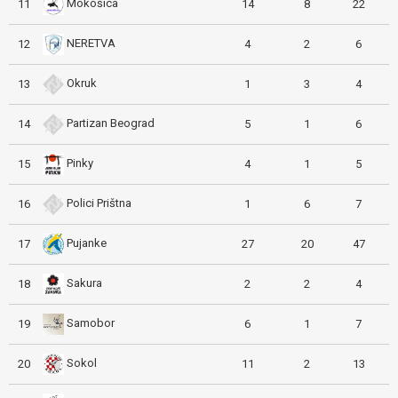
Mokošica
11
14
8
22
NERETVA
12
4
2
6
Okruk
13
1
3
4
Partizan Beograd
14
5
1
6
Pinky
15
4
1
5
Polici Prištna
16
1
6
7
Pujanke
17
27
20
47
Sakura
18
2
2
4
Samobor
19
6
1
7
Sokol
20
11
2
13