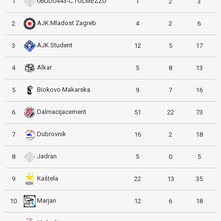
06UD0443-C.TOLMEZZO
1
1
2
3
AJK Mladost Zagreb
2
4
2
6
AJK Student
3
12
5
17
Alkar
4
5
8
13
Biokovo Makarska
5
9
7
16
Dalmacijacement
6
51
22
73
Dubrovnik
7
16
2
18
Jadran
8
5
0
5
Kaštela
9
22
13
35
Marjan
10
12
6
18