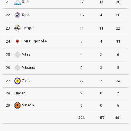
Solin
21
17
13
30
Split
22
16
4
20
Tempo
23
11
11
22
Tori Dugopolje
24
7
4
11
Vitez
25
4
2
6
Vllaznia
26
2
3
5
Zadar
27
27
7
34
28
undef
2
0
2
Šibenik
29
6
0
6
304
157
461