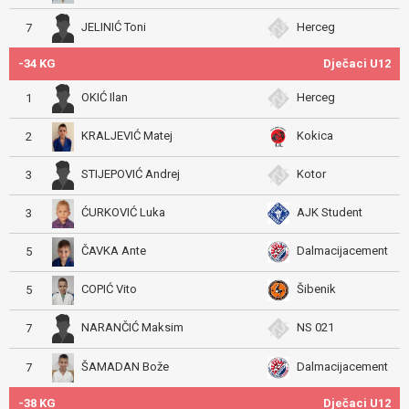
JELINIĆ Toni
Herceg
7
-34 KG
Dječaci U12
OKIĆ Ilan
Herceg
1
KRALJEVIĆ Matej
Kokica
2
STIJEPOVIĆ Andrej
Kotor
3
ĆURKOVIĆ Luka
AJK Student
3
ČAVKA Ante
Dalmacijacement
5
COPIĆ Vito
Šibenik
5
NARANČIĆ Maksim
NS 021
7
ŠAMADAN Bože
Dalmacijacement
7
-38 KG
Dječaci U12