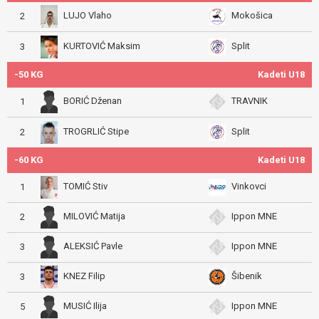
LUJO Vlaho
Mokošica
2
KURTOVIĆ Maksim
Split
3
-50 KG
Kadeti U18
BORIĆ Dženan
TRAVNIK
1
TROGRLIĆ Stipe
Split
2
-60 KG
Kadeti U18
TOMIĆ Stiv
Vinkovci
1
MILOVIĆ Matija
Ippon MNE
2
ALEKSIĆ Pavle
Ippon MNE
3
KNEZ Filip
Šibenik
3
MUSIĆ Ilija
Ippon MNE
5