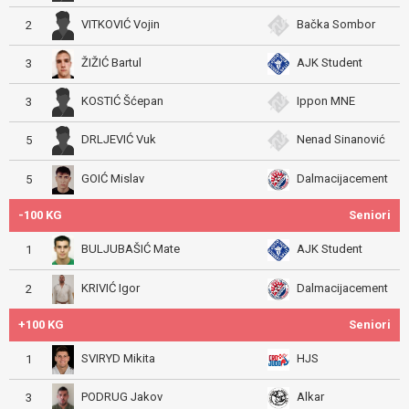
VITKOVIĆ Vojin
Bačka Sombor
2
ŽIŽIĆ Bartul
AJK Student
3
KOSTIĆ Šćepan
Ippon MNE
3
DRLJEVIĆ Vuk
Nenad Sinanović
5
GOIĆ Mislav
Dalmacijacement
5
-100 KG
Seniori
BULJUBAŠIĆ Mate
AJK Student
1
KRIVIĆ Igor
Dalmacijacement
2
+100 KG
Seniori
SVIRYD Mikita
HJS
1
PODRUG Jakov
Alkar
3