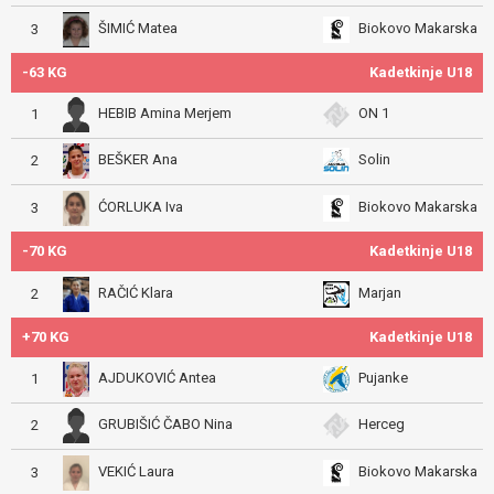
ŠIMIĆ Matea
Biokovo Makarska
3
-63 KG
Kadetkinje U18
HEBIB Amina Merjem
ON 1
1
BEŠKER Ana
Solin
2
ĆORLUKA Iva
Biokovo Makarska
3
-70 KG
Kadetkinje U18
RAČIĆ Klara
Marjan
2
+70 KG
Kadetkinje U18
AJDUKOVIĆ Antea
Pujanke
1
GRUBIŠIĆ ČABO Nina
Herceg
2
VEKIĆ Laura
Biokovo Makarska
3