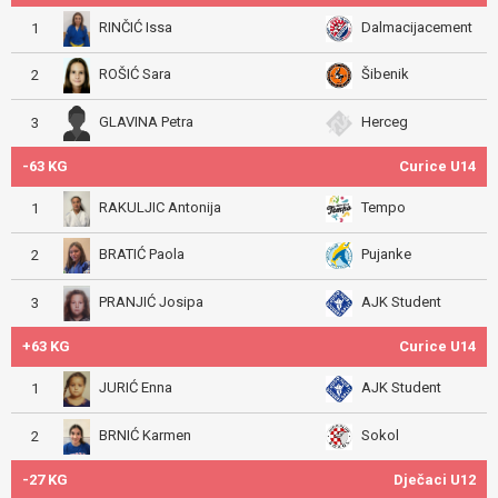
RINČIĆ Issa
Dalmacijacement
1
ROŠIĆ Sara
Šibenik
2
GLAVINA Petra
Herceg
3
-63 KG
Curice U14
RAKULJIC Antonija
Tempo
1
BRATIĆ Paola
Pujanke
2
PRANJIĆ Josipa
AJK Student
3
+63 KG
Curice U14
JURIĆ Enna
AJK Student
1
BRNIĆ Karmen
Sokol
2
-27 KG
Dječaci U12