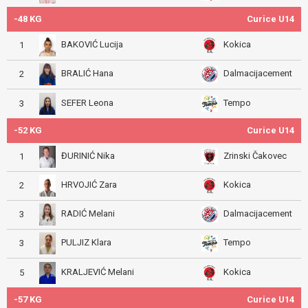
-48 KG
Curice U14
BAKOVIĆ Lucija
Kokica
1
BRALIĆ Hana
Dalmacijacement
2
SEFER Leona
Tempo
3
-52 KG
Curice U14
ĐURINIĆ Nika
Zrinski Čakovec
1
HRVOJIĆ Zara
Kokica
2
RADIĆ Melani
Dalmacijacement
3
PULJIZ Klara
Tempo
3
KRALJEVIĆ Melani
Kokica
5
-57 KG
Curice U14