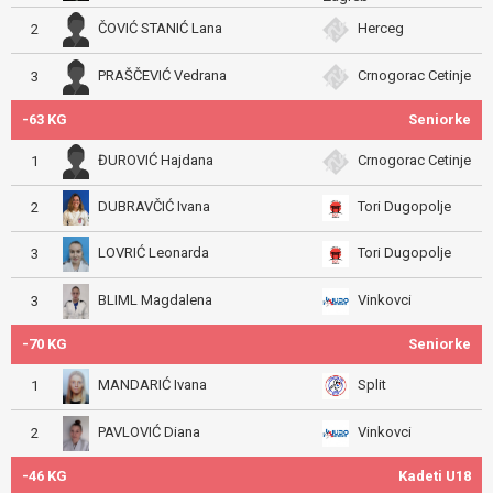
ČOVIĆ STANIĆ Lana
Herceg
2
PRAŠČEVIĆ Vedrana
Crnogorac Cetinje
3
-63 KG
Seniorke
ĐUROVIĆ Hajdana
Crnogorac Cetinje
1
DUBRAVČIĆ Ivana
Tori Dugopolje
2
LOVRIĆ Leonarda
Tori Dugopolje
3
BLIML Magdalena
Vinkovci
3
-70 KG
Seniorke
MANDARIĆ Ivana
Split
1
PAVLOVIĆ Diana
Vinkovci
2
-46 KG
Kadeti U18