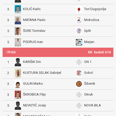
KOLIĆ Karlo
Tori Dugopolje
3
MATANA Paulo
Mokošica
3
ŠORE Tomislav
Split
5
PODRUG Ivan
Marjan
5
-73 KG
Ml. kadeti U16
KARIŠIK Din
ON 1
1
KUSTURA SELAK Gabrijel
Sokol
2
GULIN Marko
Šibenik
3
ŠKROBICA Filip
Okruk
3
NEVISTIĆ Josip
NOVA BILA
5