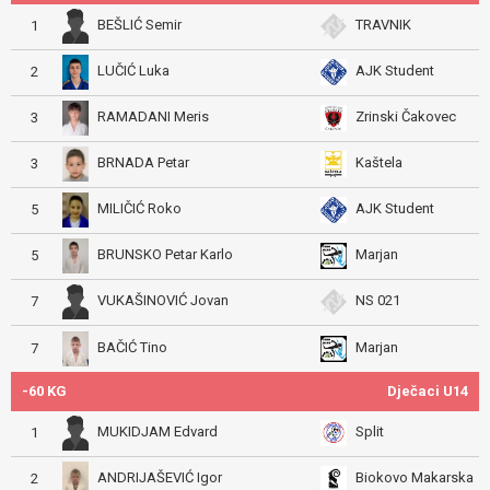
BEŠLIĆ Semir
TRAVNIK
1
LUČIĆ Luka
AJK Student
2
RAMADANI Meris
Zrinski Čakovec
3
BRNADA Petar
Kaštela
3
MILIČIĆ Roko
AJK Student
5
BRUNSKO Petar Karlo
Marjan
5
VUKAŠINOVIĆ Jovan
NS 021
7
BAČIĆ Tino
Marjan
7
-60 KG
Dječaci U14
MUKIDJAM Edvard
Split
1
ANDRIJAŠEVIĆ Igor
Biokovo Makarska
2