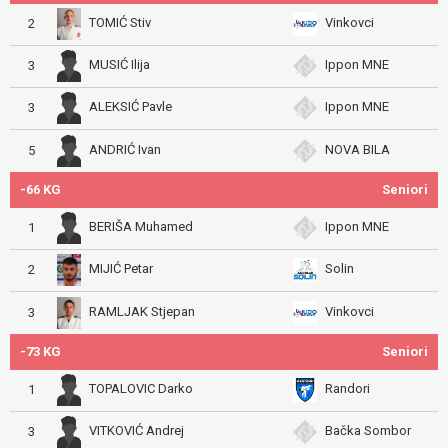
TOMIĆ Stiv
Vinkovci
2
MUSIĆ Ilija
Ippon MNE
3
ALEKSIĆ Pavle
Ippon MNE
3
ANDRIĆ Ivan
NOVA BILA
5
-66 KG
Seniori
BERIŠA Muhamed
Ippon MNE
1
MIJIĆ Petar
Solin
2
RAMLJAK Stjepan
Vinkovci
3
-73 KG
Seniori
TOPALOVIC Darko
Randori
1
VITKOVIĆ Andrej
Bačka Sombor
3