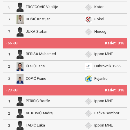
ERCEGOVIĆ Vasilije
Kotor
5
BUŠIĆ Kristijan
Sokol
7
JUKA Stefan
Herceg
7
-66 KG
Kadeti U18
BERIŠA Muhamed
Ippon MNE
1
ĆESIĆ Faris
Dubrovnik 1966
2
COPIĆ Frane
Pujanke
3
-73 KG
Kadeti U18
PERIŠIĆ Đorđe
Ippon MNE
1
VITKOVIĆ Andrej
Bačka Sombor
2
TADIĆ Luka
Ippon MNE
3