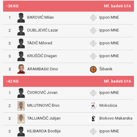
-38 KG
Ml. kadeti U16
BAROVIĆ Milan
Ippon MNE
1
DUBLJEVIĆ Lazar
Ippon MNE
2
TADIĆ Milorad
Ippon MNE
3
KRUŠČIĆ Dragan
Ippon MNE
3
ARAMBAšIć Dino
Šibenik
5
-42 KG
Ml. kadeti U16
ČVOROVIĆ Jovan
Ippon MNE
1
MILUTINOVIĆ Đivo
Mokošica
2
TALIJANČIĆ Julijan
Biokovo Makarska
3
KILIBARDA Đorđije
Ippon MNE
3