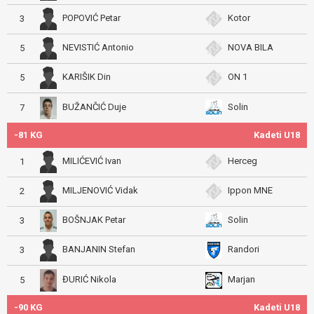
POPOVIĆ Petar
Kotor
3
NEVISTIĆ Antonio
NOVA BILA
5
KARIŠIK Din
ON 1
5
BUŽANČIĆ Duje
Solin
7
-81 KG
Kadeti U18
MILIĆEVIĆ Ivan
Herceg
1
MILJENOVIĆ Vidak
Ippon MNE
2
BOŠNJAK Petar
Solin
3
BANJANIN Stefan
Randori
3
ĐURIĆ Nikola
Marjan
5
-90 KG
Kadeti U18