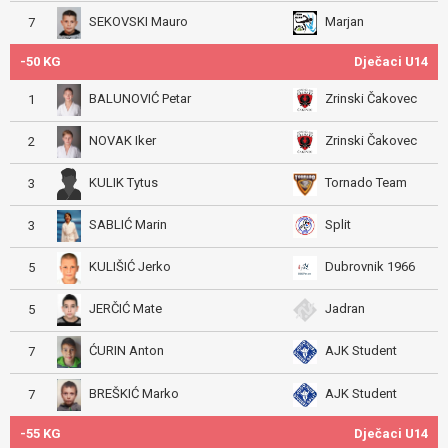
SEKOVSKI Mauro
Marjan
7
-50 KG
Dječaci U14
BALUNOVIĆ Petar
Zrinski Čakovec
1
NOVAK Iker
Zrinski Čakovec
2
KULIK Tytus
Tornado Team
3
SABLIĆ Marin
Split
3
KULIŠIĆ Jerko
Dubrovnik 1966
5
JERČIĆ Mate
Jadran
5
ĆURIN Anton
AJK Student
7
BREŠKIĆ Marko
AJK Student
7
-55 KG
Dječaci U14