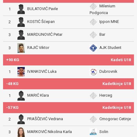
Milenium
BULATOVIĆ Pavle
1
Podgorica
KOSTIĆ Šćepan
Ippon MNE
2
MARDUNOVIĆ Petar
Bar
3
RAJIĆ Viktor
AJK Student
3
+90 KG
Kadeti U18
IVANKOVIĆ Luka
Dubrovnik
1
-48 KG
Kadetkinje U18
MARIĆ Klara
Herceg
1
-57 KG
Kadetkinje U18
PRAŠČEVIĆ Vedrana
Crnogorac Cetinje
2
MARKOVIĆ Nikolina Karla
Solin
3