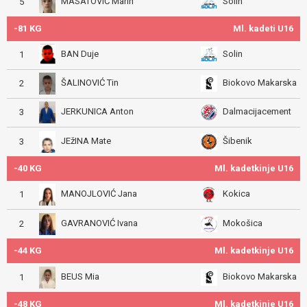
MASATOVIĆ Marin
Solin
5
-81 KG
Ml. kadeti U16
BAN Duje
Solin
1
ŠALINOVIĆ Tin
Biokovo Makarska
2
JERKUNICA Anton
Dalmacijacement
3
JEžINA Mate
Šibenik
3
-40 KG
Ml. kadetkinje U16
MANOJLOVIĆ Jana
Kokica
1
GAVRANOVIĆ Ivana
Mokošica
2
-44 KG
Ml. kadetkinje U16
BEUS Mia
Biokovo Makarska
1
-48 KG
Ml. kadetkinje U16