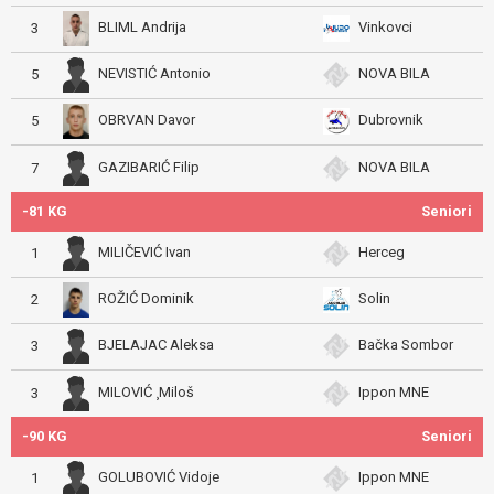
BLIML Andrija
Vinkovci
3
NEVISTIĆ Antonio
NOVA BILA
5
OBRVAN Davor
Dubrovnik
5
GAZIBARIĆ Filip
NOVA BILA
7
-81 KG
Seniori
MILIČEVIĆ Ivan
Herceg
1
ROŽIĆ Dominik
Solin
2
BJELAJAC Aleksa
Bačka Sombor
3
MILOVIĆ ¸Miloš
Ippon MNE
3
-90 KG
Seniori
GOLUBOVIĆ Vidoje
Ippon MNE
1