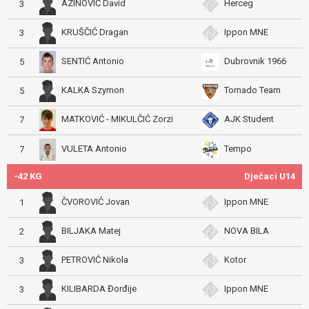
AZINOVIĆ David
Herceg
3
KRUŠČIĆ Dragan
Ippon MNE
3
SENTIĆ Antonio
Dubrovnik 1966
5
KALKA Szymon
Tornado Team
5
MATKOVIĆ - MIKULČIĆ Zorzi
AJK Student
7
VULETA Antonio
Tempo
7
-42 KG
Dječaci U14
ČVOROVIĆ Jovan
Ippon MNE
1
BILJAKA Matej
NOVA BILA
2
PETROVIĆ Nikola
Kotor
3
KILIBARDA Đorđije
Ippon MNE
3