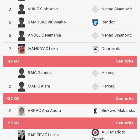
VUKIĆ Slobodan
Nenad Sinanović
3
SAMOUKOVIĆ Marko
Randori
5
ANĐELIĆ Nemanja
Nenad Sinanović
5
IVANKOVIĆ Luka
Dubrovnik
7
-48 KG
Seniorke
RAIČ Gabriela
Herceg
1
MARIĆ Klara
Herceg
2
-52 KG
Seniorke
HRKAĆ Ana Andra
Biokovo Makarska
2
-57 KG
Seniorke
AJK Mladost
BARIČEVIĆ Lucija
1
Zagreb