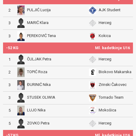
PULJIĆ Lucija
AJK Student
2
MARIĆ Klara
Herceg
3
PEREKOVIĆ Tena
Kokica
3
-52 KG
Ml. kadetkinje U16
ČULJAK Petra
Herceg
1
TOPIĆ Roza
Biokovo Makarska
2
ĐURINIĆ Nika
Zrinski Čakovec
3
STUSEK OLIWIA
Tornado Team
3
LUJO Nika
Mokošica
5
ZOVKO Petra
Herceg
5
-57 KG
Ml. kadetkinje U16