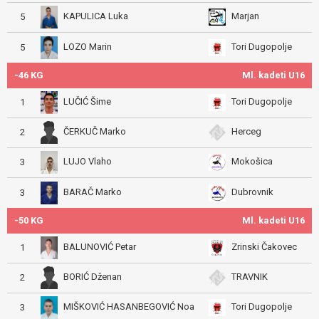
KAPULICA Luka
Marjan
5
LOZO Marin
Tori Dugopolje
5
-46 KG
Ml. kadeti U16
LUČIĆ Šime
Tori Dugopolje
1
ČERKUČ Marko
Herceg
2
LUJO Vlaho
Mokošica
3
BARAČ Marko
Dubrovnik
3
-50 KG
Ml. kadeti U16
BALUNOVIĆ Petar
Zrinski Čakovec
1
BORIĆ Dženan
TRAVNIK
2
MIŠKOVIĆ HASANBEGOVIĆ Noa
Tori Dugopolje
3