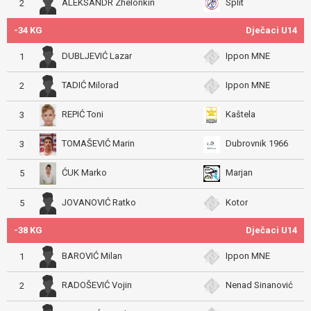
ALEKSANDR Zhelonkin
Split
2
-34 KG
Dječaci U14
DUBLJEVIĆ Lazar
Ippon MNE
1
TADIĆ Milorad
Ippon MNE
2
REPIĆ Toni
Kaštela
3
TOMAŠEVIĆ Marin
Dubrovnik 1966
3
ĆUK Marko
Marjan
5
JOVANOVIĆ Ratko
Kotor
5
-38 KG
Dječaci U14
BAROVIĆ Milan
Ippon MNE
1
RADOŠEVIĆ Vojin
Nenad Sinanović
2