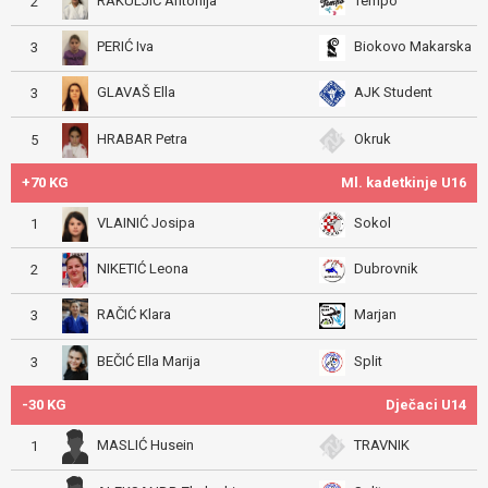
RAKULJIC Antonija
Tempo
2
PERIĆ Iva
Biokovo Makarska
3
GLAVAŠ Ella
AJK Student
3
HRABAR Petra
Okruk
5
+70 KG
Ml. kadetkinje U16
VLAINIĆ Josipa
Sokol
1
NIKETIĆ Leona
Dubrovnik
2
RAČIĆ Klara
Marjan
3
BEČIĆ Ella Marija
Split
3
-30 KG
Dječaci U14
MASLIĆ Husein
TRAVNIK
1