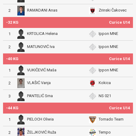
RAMADANI Anas
Zrinski Čakovec
2
-32 KG
Curice U14
KRTOLICA Helena
Ippon MNE
1
MATUNOVIĆ Iva
Ippon MNE
2
-40 KG
Curice U14
VUKIČEVIĆ Maša
Ippon MNE
1
VLAŠIĆ Vanja
Kokica
2
PANTELIĆ Srna
NS 021
3
-44 KG
Curice U14
PIELOCH Oliwia
Tornado Team
1
ŽELJKOVIĆ Ruža
Tempo
2