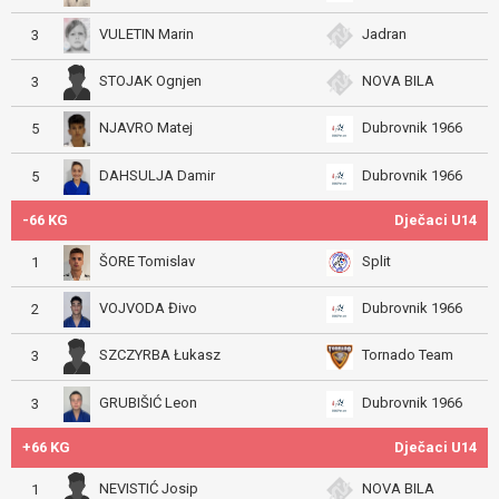
VULETIN Marin
Jadran
3
STOJAK Ognjen
NOVA BILA
3
NJAVRO Matej
Dubrovnik 1966
5
DAHSULJA Damir
Dubrovnik 1966
5
-66 KG
Dječaci U14
ŠORE Tomislav
Split
1
VOJVODA Đivo
Dubrovnik 1966
2
SZCZYRBA Łukasz
Tornado Team
3
GRUBIŠIĆ Leon
Dubrovnik 1966
3
+66 KG
Dječaci U14
NEVISTIĆ Josip
NOVA BILA
1