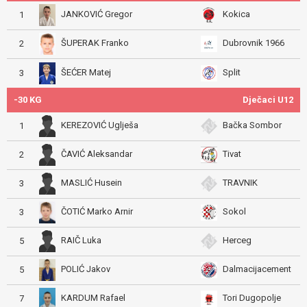
JANKOVIĆ Gregor
Kokica
1
ŠUPERAK Franko
Dubrovnik 1966
2
ŠEĆER Matej
Split
3
-30 KG
Dječaci U12
KEREZOVIĆ Uglješa
Bačka Sombor
1
ČAVIĆ Aleksandar
Tivat
2
MASLIĆ Husein
TRAVNIK
3
ČOTIĆ Marko Arnir
Sokol
3
RAIČ Luka
Herceg
5
POLIĆ Jakov
Dalmacijacement
5
KARDUM Rafael
Tori Dugopolje
7