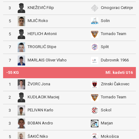
KNEŽEVIĆ Filip
Crnogorac Cetinje
3
MIJIĆ Roko
Solin
5
HEFLICH Antonii
Tornado Team
5
TROGRLIĆ Stipe
Split
7
MARLAIS Oliver Vlaho
Dubrovnik 1966
7
-55 KG
Ml. kadeti U16
ŽVORC Jona
Zrinski Čakovec
1
KUDŁACIK Maciej
Tornado Team
2
PELIVAN Karlo
Sokol
3
BOBAN Andro
Marjan
3
ŠAKIĆ Niko
Mokošica
5