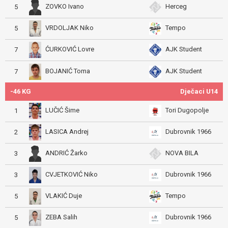
ZOVKO Ivano
Herceg
5
VRDOLJAK Niko
Tempo
5
ĆURKOVIĆ Lovre
AJK Student
7
BOJANIĆ Toma
AJK Student
7
-46 KG
Dječaci U14
LUČIĆ Šime
Tori Dugopolje
1
LASICA Andrej
Dubrovnik 1966
2
ANDRIĆ Žarko
NOVA BILA
3
CVJETKOVIĆ Niko
Dubrovnik 1966
3
VLAKIĆ Duje
Tempo
5
ZEBA Salih
Dubrovnik 1966
5