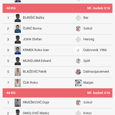
-60 KG
Ml. kadeti U16
ĐURIŠIĆ Balša
Bar
1
ČURIĆ Borna
Sokol
2
JUKA Stefan
Herceg
3
KRMEK Roko Ivan
Dubrovnik 1966
3
MUKIDJAM Edvard
Split
5
BLAŽEVIĆ Patrik
Dalmacijacement
5
ĆUK Roko
Marjan
7
-66 KG
Ml. kadeti U16
PAVEŠKOVIĆ Duje
Sokol
1
SMOLOVIĆ Marko
Kotor
2