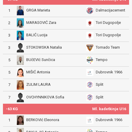
GRGA Marieta
Dalmacijacement
1
MARASOVIĆ Zara
Tori Dugopolje
2
BALIĆ Lucija
Tori Dugopolje
3
STOKOWSKA Natalia
Tornado Team
3
BUčEVIć Sunčica
Tempo
5
MIŠIĆ Antonia
Dubrovnik 1966
5
ZULIM LAURA
Split
7
OVCHYNNIKOVA Sofia
Split
7
-63 KG
Ml. kadetkinje U16
BERKOVIć Eleonora
Dubrovnik 1966
1