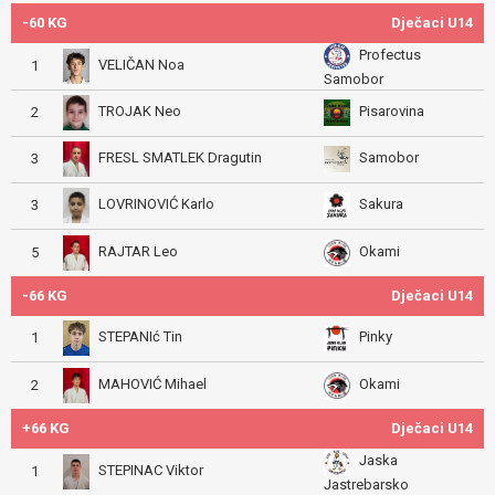
-60 KG
Dječaci U14
Profectus
VELIČAN Noa
1
Samobor
TROJAK Neo
Pisarovina
2
FRESL SMATLEK Dragutin
Samobor
3
LOVRINOVIĆ Karlo
Sakura
3
RAJTAR Leo
Okami
5
-66 KG
Dječaci U14
STEPANIć Tin
Pinky
1
MAHOVIĆ Mihael
Okami
2
+66 KG
Dječaci U14
Jaska
STEPINAC Viktor
1
Jastrebarsko