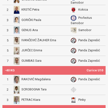
Samobor
KRSTIĆ Petra
Kokica
2
Profectus
GORIČKI Paula
3
Samobor
GENUS Ana
Samobor
3
IVANČEVIĆ ŽAUHER Ema
Panda Zaprešić
5
JURČEC Emma
Panda Zaprešić
5
GUMBAS Sara
Panda Zaprešić
7
-40 KG
Curice U10
RAKOVIĆ Magdalena
Panda Zaprešić
1
SCROBOGNA Tara
2
PETRAC Kiara
Pinky
3