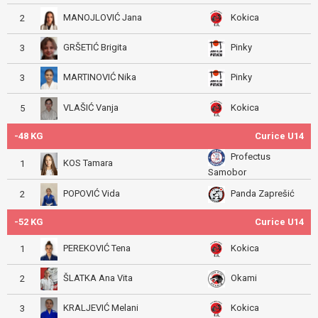
MANOJLOVIĆ Jana
Kokica
2
GRŠETIĆ Brigita
Pinky
3
MARTINOVIĆ Nika
Pinky
3
VLAŠIĆ Vanja
Kokica
5
-48 KG
Curice U14
Profectus
KOS Tamara
1
Samobor
POPOVIĆ Vida
Panda Zaprešić
2
-52 KG
Curice U14
PEREKOVIĆ Tena
Kokica
1
ŠLATKA Ana Vita
Okami
2
KRALJEVIĆ Melani
Kokica
3