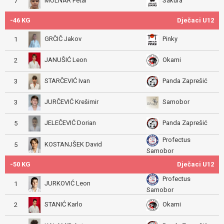
MOLNAR Petar
Sakura
7
-46 KG
Dječaci U12
GRČIČ Jakov
Pinky
1
JANUŠIĆ Leon
Okami
2
STARČEVIĆ Ivan
Panda Zaprešić
3
JURČEVIĆ Krešimir
Samobor
3
JELEČEVIĆ Dorian
Panda Zaprešić
5
Profectus
KOSTANJŠEK David
5
Samobor
-50 KG
Dječaci U12
Profectus
JURKOVIĆ Leon
1
Samobor
STANIĆ Karlo
Okami
2