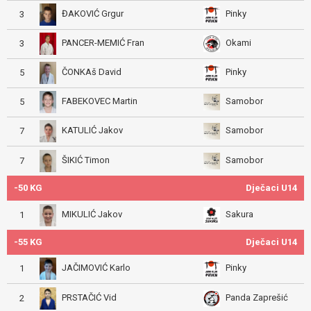
ĐAKOVIĆ Grgur
Pinky
3
PANCER-MEMIĆ Fran
Okami
3
ČONKAš David
Pinky
5
FABEKOVEC Martin
Samobor
5
KATULIĆ Jakov
Samobor
7
ŠIKIĆ Timon
Samobor
7
-50 KG
Dječaci U14
MIKULIĆ Jakov
Sakura
1
-55 KG
Dječaci U14
JAČIMOVIĆ Karlo
Pinky
1
PRSTAČIĆ Vid
Panda Zaprešić
2