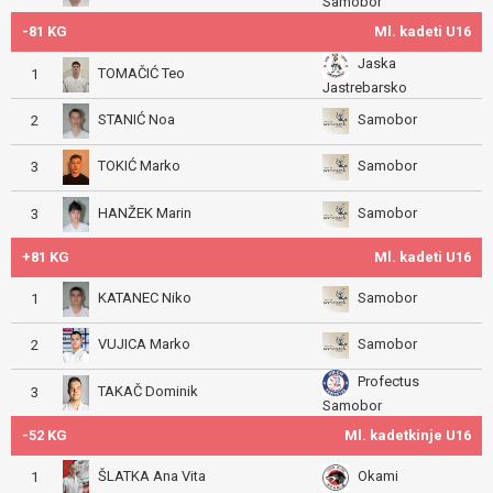
Samobor
-81 KG
Ml. kadeti U16
Jaska
TOMAČIĆ Teo
1
Jastrebarsko
STANIĆ Noa
Samobor
2
TOKIĆ Marko
Samobor
3
HANŽEK Marin
Samobor
3
+81 KG
Ml. kadeti U16
KATANEC Niko
Samobor
1
VUJICA Marko
Samobor
2
Profectus
TAKAČ Dominik
3
Samobor
-52 KG
Ml. kadetkinje U16
ŠLATKA Ana Vita
Okami
1