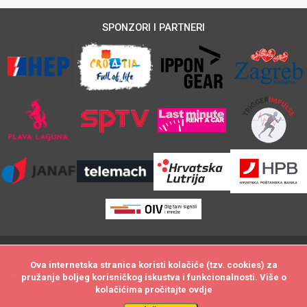
SPONZORI I PARTNERI
@Svi materijali na ovoj stranici zaštićeni su autorskim pravom. Svako
Ova internetska stranica koristi kolačiće (tzv. cookies) za
Ova internetska stranica koristi kolačiće (tzv. cookies) za
kopiranje i neovlašteno preuzimanje sadržaja biti će utuženo po zakonu o
pružanje boljeg korisničkog iskustva i funkcionalnosti. Više o
pružanje boljeg korisničkog iskustva i funkcionalnosti. Više o
kolačićima pročitajte
kolačićima pročitajte
ovdje
ovdje
autorskim pravima.