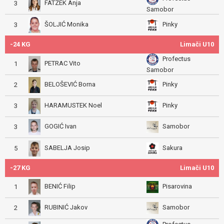
FATZEK Anja
3
Samobor
ŠOLJIĆ Monika
Pinky
3
-24 KG
Limači U10
Profectus
PETRAC Vito
1
Samobor
BELOŠEVIĆ Borna
Pinky
2
HARAMUSTEK Noel
Pinky
3
GOGIĆ Ivan
Samobor
3
SABELJA Josip
Sakura
5
-27 KG
Limači U10
BENIĆ Filip
Pisarovina
1
RUBINIĆ Jakov
Samobor
2