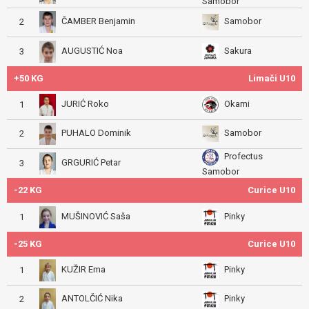
Samobor
ČAMBER Benjamin
Samobor
2
AUGUSTIĆ Noa
Sakura
3
+50 KG
Limači U10
JURIĆ Roko
Okami
1
PUHALO Dominik
Samobor
2
Profectus
GRGURIĆ Petar
3
Samobor
-22 KG
Curice U10
MUŠINOVIĆ Saša
Pinky
1
-25 KG
Curice U10
KUŽIR Ema
Pinky
1
ANTOLČIĆ Nika
Pinky
2