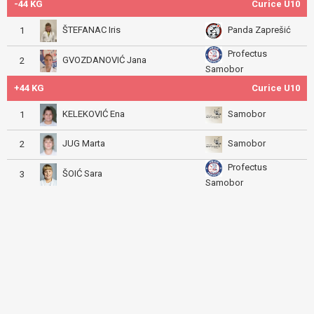
-44 KG
Curice U10
ŠTEFANAC Iris
Panda Zaprešić
1
Profectus
GVOZDANOVIĆ Jana
2
Samobor
+44 KG
Curice U10
KELEKOVIĆ Ena
Samobor
1
JUG Marta
Samobor
2
Profectus
ŠOIĆ Sara
3
Samobor