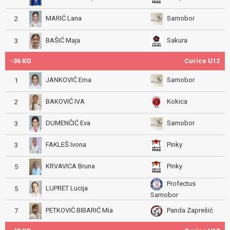
MARIĆ Lana
Samobor
2
BAŠIĆ Maja
Sakura
3
-36 KG
Curice U12
JANKOVIĆ Ema
Samobor
1
BAKOVIĆ IVA
Kokica
2
DUMENČIĆ Eva
Samobor
3
FAKLEŠ Ivona
Pinky
3
KRVAVICA Bruna
Pinky
5
Profectus
LUPRET Lucija
5
Samobor
PETKOVIĆ BIBARIĆ Mia
Panda Zaprešić
7