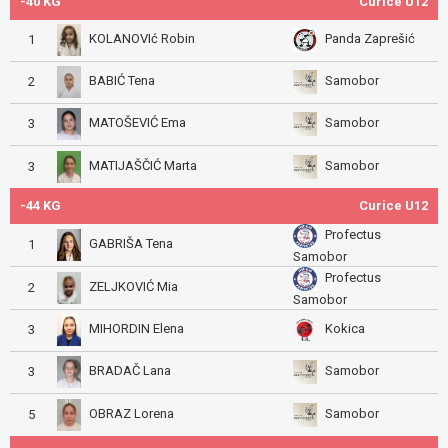
-40 KG
Curice U12
KOLANOVIć Robin
Panda Zaprešić
1
BABIĆ Tena
Samobor
2
MATOŠEVIĆ Ema
Samobor
3
MATIJAŠČIĆ Marta
Samobor
3
-44 KG
Curice U12
Profectus
GABRIŠA Tena
1
Samobor
Profectus
ZELJKOVIĆ Mia
2
Samobor
MIHORDIN Elena
Kokica
3
BRADAČ Lana
Samobor
3
OBRAZ Lorena
Samobor
5