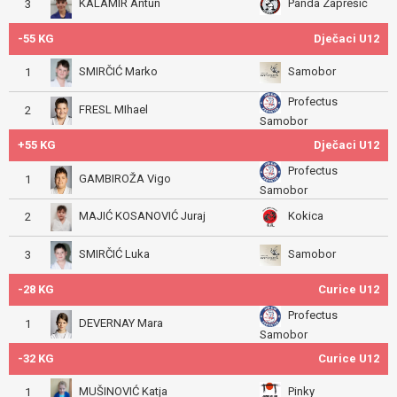
KALAMIR Antun
Panda Zaprešić
3
-55 KG
Dječaci U12
SMIRČIĆ Marko
Samobor
1
Profectus
FRESL MIhael
2
Samobor
+55 KG
Dječaci U12
Profectus
GAMBIROŽA Vigo
1
Samobor
MAJIĆ KOSANOVIĆ Juraj
Kokica
2
SMIRČIĆ Luka
Samobor
3
-28 KG
Curice U12
Profectus
DEVERNAY Mara
1
Samobor
-32 KG
Curice U12
MUŠINOVIĆ Katja
Pinky
1