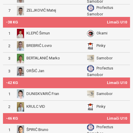
Samobor
Profectus
ZELJKOVIĆ Matej
7
Samobor
-38 KG
Limači U10
KLEPIĆ Šimun
Okami
1
BREBRIĆ Lovro
Pinky
2
BERTALANIĆ Marko
Samobor
3
Profectus
ORŠIĆ Jan
3
Samobor
-42 KG
Limači U10
DUNISKVARIĆ Fran
Samobor
1
KRULC VID
Pinky
2
-46 KG
Limači U10
Profectus
ŠPIRIĆ Bruno
1