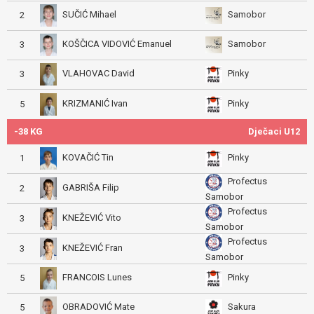
SUČIĆ Mihael
Samobor
2
KOŠČICA VIDOVIĆ Emanuel
Samobor
3
VLAHOVAC David
Pinky
3
KRIZMANIĆ Ivan
Pinky
5
-38 KG
Dječaci U12
KOVAČIĆ Tin
Pinky
1
Profectus
GABRIŠA Filip
2
Samobor
Profectus
KNEŽEVIĆ Vito
3
Samobor
Profectus
KNEŽEVIĆ Fran
3
Samobor
FRANCOIS Lunes
Pinky
5
OBRADOVIĆ Mate
Sakura
5