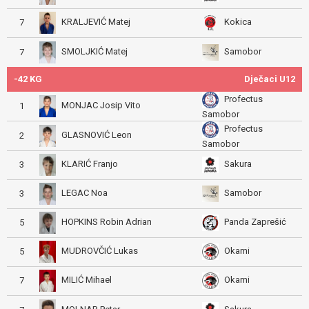
KRALJEVIĆ Matej
Kokica
7
SMOLJKIĆ Matej
Samobor
7
-42 KG
Dječaci U12
Profectus
MONJAC Josip Vito
1
Samobor
Profectus
GLASNOVIĆ Leon
2
Samobor
KLARIĆ Franjo
Sakura
3
LEGAC Noa
Samobor
3
HOPKINS Robin Adrian
Panda Zaprešić
5
MUDROVČIĆ Lukas
Okami
5
MILIĆ Mihael
Okami
7