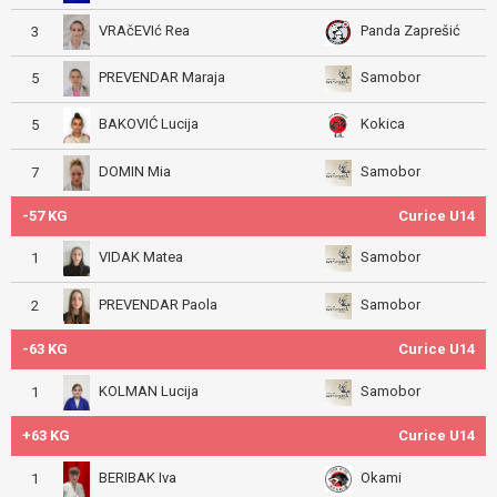
VRAčEVIć Rea
Panda Zaprešić
3
PREVENDAR Maraja
Samobor
5
BAKOVIĆ Lucija
Kokica
5
DOMIN Mia
Samobor
7
-57 KG
Curice U14
VIDAK Matea
Samobor
1
PREVENDAR Paola
Samobor
2
-63 KG
Curice U14
KOLMAN Lucija
Samobor
1
+63 KG
Curice U14
BERIBAK Iva
Okami
1