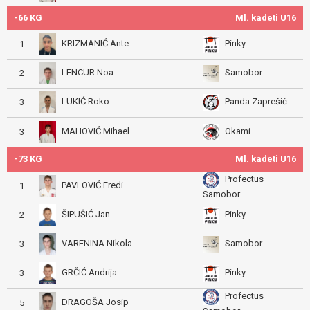
-66 KG
Ml. kadeti U16
KRIZMANIĆ Ante
Pinky
1
LENCUR Noa
Samobor
2
LUKIĆ Roko
Panda Zaprešić
3
MAHOVIĆ Mihael
Okami
3
-73 KG
Ml. kadeti U16
Profectus
PAVLOVIĆ Fredi
1
Samobor
ŠIPUŠIĆ Jan
Pinky
2
VARENINA Nikola
Samobor
3
GRČIĆ Andrija
Pinky
3
Profectus
DRAGOŠA Josip
5