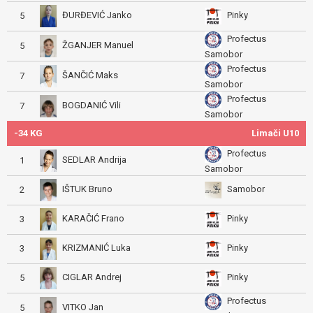
ĐURĐEVIĆ Janko
Pinky
5
Profectus
ŽGANJER Manuel
5
Samobor
Profectus
ŠANČIĆ Maks
7
Samobor
Profectus
BOGDANIĆ Vili
7
Samobor
-34 KG
Limači U10
Profectus
SEDLAR Andrija
1
Samobor
IŠTUK Bruno
Samobor
2
KARAČIĆ Frano
Pinky
3
KRIZMANIĆ Luka
Pinky
3
CIGLAR Andrej
Pinky
5
Profectus
VITKO Jan
5