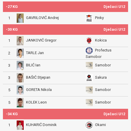
-27 KG
Dječaci U12
GAVRILOVIĆ Andrej
Pinky
1
-30 KG
Dječaci U12
JANKOVIĆ Gregor
Kokica
1
Profectus
TARLE Jan
2
Samobor
BILIĆ Ian
Samobor
3
BAŠIĆ Stjepan
Sakura
3
GORETA Nikola
Samobor
5
KOLEK Leon
Samobor
5
-34 KG
Dječaci U12
KUHARIĆ Dominik
Okami
1