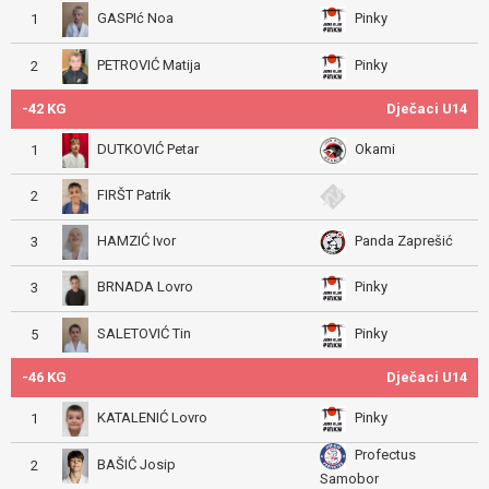
GASPIć Noa
Pinky
1
PETROVIĆ Matija
Pinky
2
-42 KG
Dječaci U14
DUTKOVIĆ Petar
Okami
1
FIRŠT Patrik
2
HAMZIĆ Ivor
Panda Zaprešić
3
BRNADA Lovro
Pinky
3
SALETOVIĆ Tin
Pinky
5
-46 KG
Dječaci U14
KATALENIĆ Lovro
Pinky
1
Profectus
BAŠIĆ Josip
2
Samobor