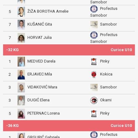
Samobor
Profectus
ŽIŽA BOROTHA Amelie
5
Samobor
KUŠANIĆ Gita
Samobor
7
Profectus
HORVAT Julia
7
Samobor
-32 KG
Curice U10
MEDVED Darela
Pinky
1
ERJAVEC Mila
Kokica
2
VIDAKOVIĆ Mara
Samobor
3
DUGIĆ Elena
Okami
3
PETERNAC Lorena
Pinky
5
-36 KG
Curice U10
Profectus
GRGURIĆ Gabriela
1