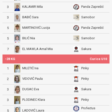
KALAMIR Mila
Panda Zaprešić
3
BABIĆ Sara
Samobor
3
MARTINOVIĆ Lucija
Panda Zaprešić
5
BILIĆ Nia
Samobor
5
EL MAWLA Amal Mia
Sakura
7
-28 KG
Curice U10
MILETIĆ Iva
Pinky
1
VIDOVIĆ Paula
Pinky
2
DUGAC Eva
Sakura
3
PLODINEC Klara
Pinky
3
Profectus
LADOVIĆ Laura
5