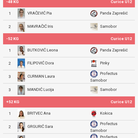
-48 KG
Curice U12
VRAČEVIĆ Pia
Panda Zaprešić
1
MAVRAČIĆ Iris
Samobor
2
-52 KG
Curice U12
BUTKOVIĆ Leona
Panda Zaprešić
1
FILIPOVIĆ Dora
Pinky
2
Profectus
CURMAN Laura
3
Samobor
MANDIĆ Lucija
Samobor
3
+52 KG
Curice U12
BRITVEC Ana
Kokica
1
Profectus
GRGURIĆ Sara
2
Samobor
Profectus