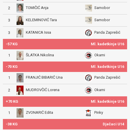
TOMIČIĆ Anja
Samobor
2
KELEMINOVIĆ Tara
Samobor
3
KATANICA Issa
Panda Zaprešić
3
-57 KG
Ml. kadetkinje U16
ŠLATKA Nikolina
Okami
1
-70 KG
Ml. kadetkinje U16
FRANJIĆ BIBARIĆ Una
Panda Zaprešić
1
MUDROVČIĆ Lorena
Okami
2
+70 KG
Ml. kadetkinje U16
ZVONARIĆ Edita
Pinky
1
-38 KG
Dječaci U14