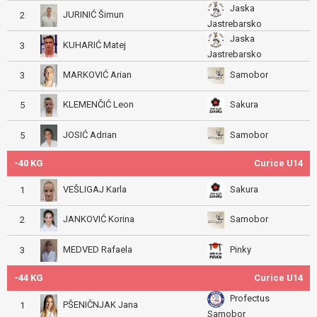
Jaska
JURINIĆ Šimun
2
Jastrebarsko
Jaska
KUHARIĆ Matej
3
Jastrebarsko
MARKOVIĆ Arian
Samobor
3
KLEMENČIĆ Leon
Sakura
5
JOSIĆ Adrian
Samobor
5
-40 KG
Curice U14
VEŠLIGAJ Karla
Sakura
1
JANKOVIĆ Korina
Samobor
2
MEDVED Rafaela
Pinky
3
-44 KG
Curice U14
Profectus
PŠENIČNJAK Jana
1
Samobor