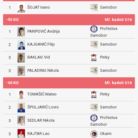
ŠOJAT Ivano
Samobor
1
-55 KG
Ml. kadeti U16
Profectus
PARIPOVIĆ Andrija
1
Samobor
KAJGANIĆ Filip
Samobor
2
BAKLAIć Vid
Pinky
3
PALADINIć Nikola
Samobor
3
-60 KG
Ml. kadeti U16
TOMAŠIĆ Mateo
Pinky
1
ŠPOLJARIĆ Lovro
Samobor
2
Profectus
SEDLAR Nikola
3
Samobor
RAJTAR Leo
Okami
3