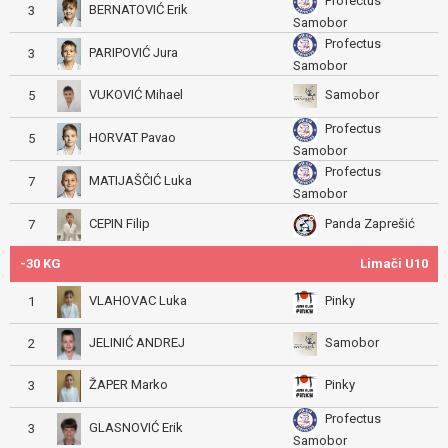
Profectus
BERNATOVIĆ Erik
3
Samobor
Profectus
PARIPOVIĆ Jura
3
Samobor
VUKOVIĆ Mihael
Samobor
5
Profectus
HORVAT Pavao
5
Samobor
Profectus
MATIJAŠČIĆ Luka
7
Samobor
CEPIN Filip
Panda Zaprešić
7
-30 KG
Limači U10
VLAHOVAC Luka
Pinky
1
JELINIĆ ANDREJ
Samobor
2
ŽAPER Marko
Pinky
3
Profectus
GLASNOVIĆ Erik
3
Samobor