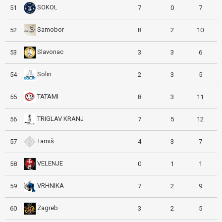
SOKOL
51
7
0
7
Samobor
52
8
2
10
Slavonac
53
3
3
6
Solin
54
2
3
5
TATAMI
55
8
3
11
TRIGLAV KRANJ
56
7
5
12
Tamiš
57
4
3
7
VELENJE
58
0
1
1
VRHNIKA
59
7
2
9
Zagreb
60
3
2
5