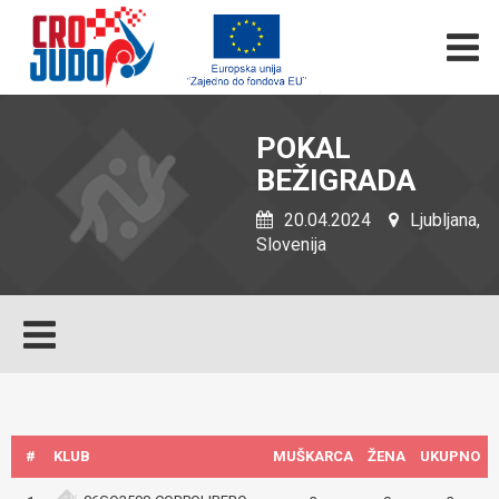
POKAL
BEŽIGRADA
20.04.2024
Ljubljana,
Slovenija
#
KLUB
MUŠKARCA
ŽENA
UKUPNO