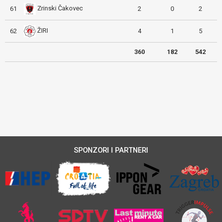
Zrinski Čakovec
61
2
0
2
ŽIRI
62
4
1
5
360
182
542
SPONZORI I PARTNERI