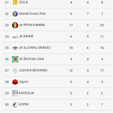
IZOLA
21
4
4
8
Istarski borac Pula
22
0
7
7
JK IPPON KAMNIK
23
17
3
20
JK RAVNE
24
6
5
11
JK SLOVENJ GRADEC
25
10
6
16
JK ŠKOFJA LOKA
26
4
0
4
JUDOKA BEOGRAD
27
12
5
17
Jigoro
28
0
4
4
KOHEZIJA
29
0
2
2
KOPER
30
5
2
7