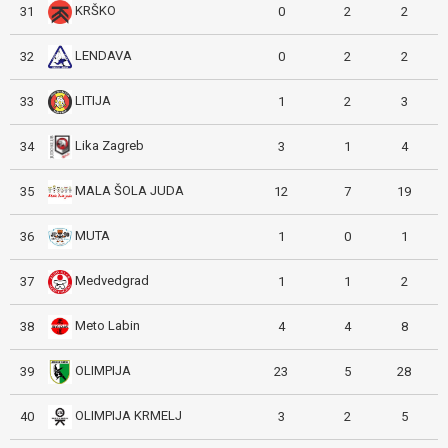
KRŠKO
31
0
2
2
LENDAVA
32
0
2
2
LITIJA
33
1
2
3
Lika Zagreb
34
3
1
4
MALA ŠOLA JUDA
35
12
7
19
MUTA
36
1
0
1
Medvedgrad
37
1
1
2
Meto Labin
38
4
4
8
OLIMPIJA
39
23
5
28
OLIMPIJA KRMELJ
40
3
2
5