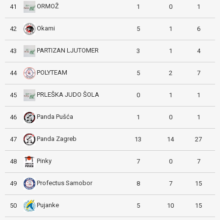
ORMOŽ
41
1
0
1
Okami
42
5
1
6
PARTIZAN LJUTOMER
43
3
1
4
POLYTEAM
44
5
2
7
PRLEŠKA JUDO ŠOLA
45
0
1
1
Panda Pušća
46
1
0
1
Panda Zagreb
47
13
14
27
Pinky
48
7
0
7
Profectus Samobor
49
8
7
15
Pujanke
50
5
10
15