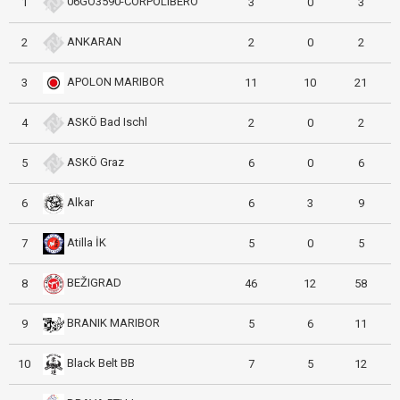
06GO3590-CORPOLIBERO
1
3
0
3
ANKARAN
2
2
0
2
APOLON MARIBOR
3
11
10
21
ASKÖ Bad Ischl
4
2
0
2
ASKÖ Graz
5
6
0
6
Alkar
6
6
3
9
Atilla İK
7
5
0
5
BEŽIGRAD
8
46
12
58
BRANIK MARIBOR
9
5
6
11
Black Belt BB
10
7
5
12