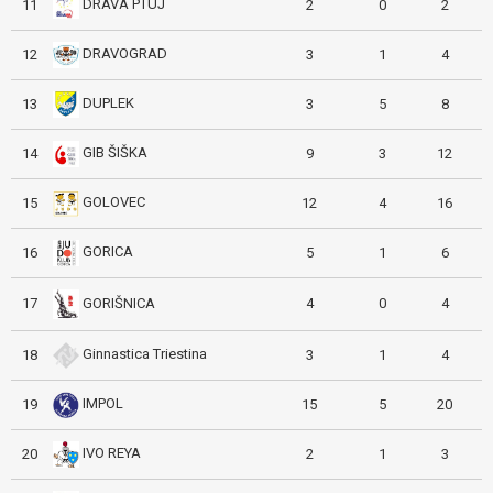
DRAVA PTUJ
11
2
0
2
DRAVOGRAD
12
3
1
4
DUPLEK
13
3
5
8
GIB ŠIŠKA
14
9
3
12
GOLOVEC
15
12
4
16
GORICA
16
5
1
6
GORIŠNICA
17
4
0
4
Ginnastica Triestina
18
3
1
4
IMPOL
19
15
5
20
IVO REYA
20
2
1
3