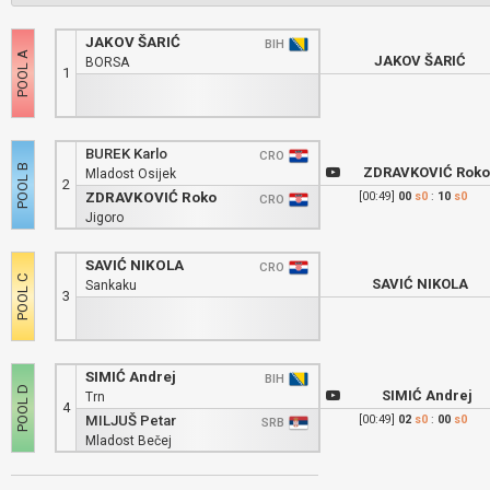
JAKOV ŠARIĆ
BIH
JAKOV ŠARIĆ
BORSA
1
BUREK Karlo
CRO
ZDRAVKOVIĆ Roko
Mladost Osijek
2
ZDRAVKOVIĆ Roko
[00:49]
00
s0
:
10
s0
CRO
Jigoro
SAVIĆ NIKOLA
CRO
SAVIĆ NIKOLA
Sankaku
3
SIMIĆ Andrej
BIH
SIMIĆ Andrej
Trn
4
MILJUŠ Petar
[00:49]
02
s0
:
00
s0
SRB
Mladost Bečej