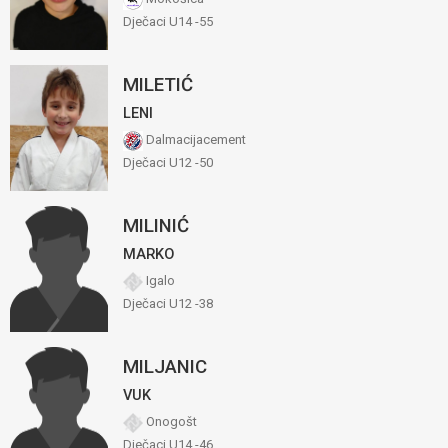
Dječaci U14 -55
MILETIĆ
LENI
Dalmacijacement
Dječaci U12 -50
MILINIĆ
MARKO
Igalo
Dječaci U12 -38
MILJANIC
VUK
Onogošt
Dječaci U14 -46