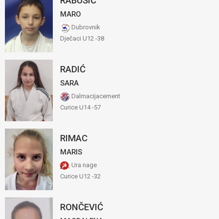
RABUŠIĆ
MARO
Dubrovnik
Dječaci U12 -38
RADIĆ
SARA
Dalmacijacement
Curice U14 -57
RIMAC
MARIS
Ura nage
Curice U12 -32
RONČEVIĆ