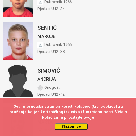
Dubrovnik 1966
Dječaci U12 -34
SENTIĆ
MAROJE
Dubrovnik 1966
Dječaci U12 -38
SIMOVIĆ
ANDRIJA
Onogošt
Dječaci U12 -42
Ova internetska stranica koristi kolačiće (tzv. cookies) za
Ova internetska stranica koristi kolačiće (tzv. cookies) za
pružanje boljeg korisničkog iskustva i funkcionalnosti. Više o
pružanje boljeg korisničkog iskustva i funkcionalnosti. Više o
SRŠEN
kolačićima pročitajte
kolačićima pročitajte
ovdje
ovdje
MARTA
Slažem se
Slažem se
Mokošica