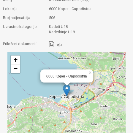
Lokacija:
6000 Koper - Capodistria
Broj natjecatelja:
506
Uzrastne kategorije:
Kadeti U18
Kadetkinje U18
Priloženi dokumenti:
eju
+
−
×
6000 Koper - Capodistria