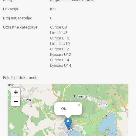
Lokacija:
Krk
Broj natjecatelja:
0
Uzrastne kategorije:
Curice U8
Limači U8
Curice U10
Limači U10
Curice U12
Dječaci U12
Curice U14
Dječaci U14
Priloženi dokumenti:
+
−
×
Krk