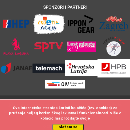
SPONZORI I PARTNERI
@Svi materijali na ovoj stranici zaštićeni su autorskim pravom. Svako
Ova internetska stranica koristi kolačiće (tzv. cookies) za
Ova internetska stranica koristi kolačiće (tzv. cookies) za
kopiranje i neovlašteno preuzimanje sadržaja biti će utuženo po zakonu o
pružanje boljeg korisničkog iskustva i funkcionalnosti. Više o
pružanje boljeg korisničkog iskustva i funkcionalnosti. Više o
kolačićima pročitajte
kolačićima pročitajte
ovdje
ovdje
autorskim pravima.
© 2009 - by DataStat d.o.o.
Slažem se
Slažem se