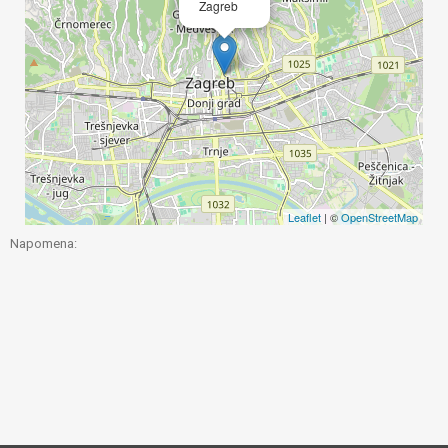
Zagreb
Leaflet
| ©
OpenStreetMap
Napomena: