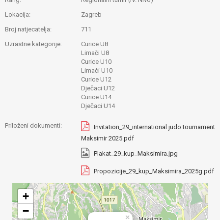
Lokacija:
Zagreb
Broj natjecatelja:
711
Uzrastne kategorije:
Curice U8
Limači U8
Curice U10
Limači U10
Curice U12
Dječaci U12
Curice U14
Dječaci U14
Priloženi dokumenti:
Invitation_29_international judo tournament
Maksimir 2025.pdf
Plakat_29_kup_Maksimira.jpg
Propozicije_29_kup_Maksimira_2025g.pdf
+
−
×