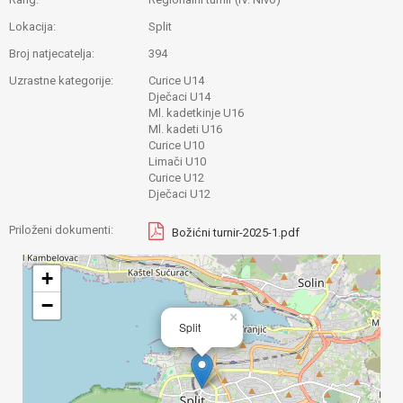
Lokacija:
Split
Broj natjecatelja:
394
Uzrastne kategorije:
Curice U14
Dječaci U14
Ml. kadetkinje U16
Ml. kadeti U16
Curice U10
Limači U10
Curice U12
Dječaci U12
Priloženi dokumenti:
Božićni turnir-2025-1.pdf
+
−
×
Split