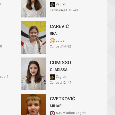
B
Zagreb
Kadetkinje U18 -48
CAREVIĆ
REA
Lotus
50
Curice U14 -32
COMISSO
CLARISSA
sdorf
Zagreb
Curice U12 -44
CVETKOVIĆ
MIHAEL
AJK Mladost Zagreb