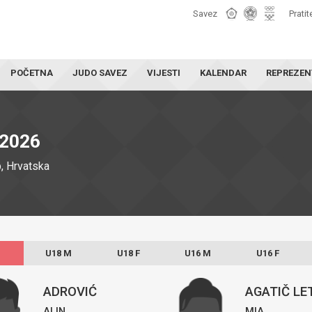
Savez
Pratit
POČETNA
JUDO SAVEZ
VIJESTI
KALENDAR
REPREZEN
2026
, Hrvatska
U18 M
U18 F
U16 M
U16 F
ADROVIĆ
AGATIČ LE
ALIN
MIA