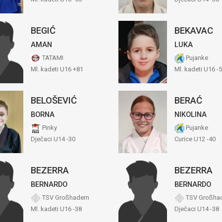
BEGIĆ
BEKAVAC
AMAN
LUKA
TATAMI
Pujanke
Ml. kadeti U16 +81
Ml. kadeti U16 -
BELOŠEVIĆ
BERAĆ
BORNA
NIKOLINA
Pinky
Pujanke
Dječaci U14 -30
Curice U12 -40
BEZERRA
BEZERRA
BERNARDO
BERNARDO
TSV Großhadern
TSV Großha
Ml. kadeti U16 -38
Dječaci U14 -38