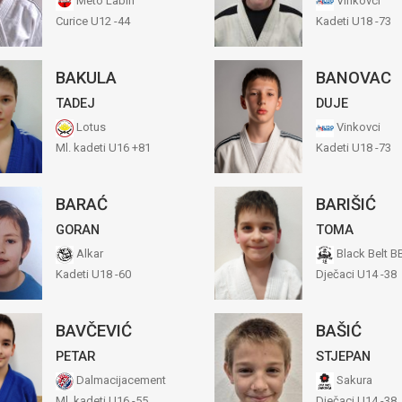
Meto Labin
Vinkovci
Curice U12 -44
Kadeti U18 -73
BAKULA
BANOVAC
TADEJ
DUJE
Lotus
Vinkovci
Ml. kadeti U16 +81
Kadeti U18 -73
BARAĆ
BARIŠIĆ
GORAN
TOMA
Alkar
Black Belt B
Kadeti U18 -60
Dječaci U14 -38
BAVČEVIĆ
BAŠIĆ
PETAR
STJEPAN
Dalmacijacement
Sakura
Ml. kadeti U16 -55
Dječaci U14 -38