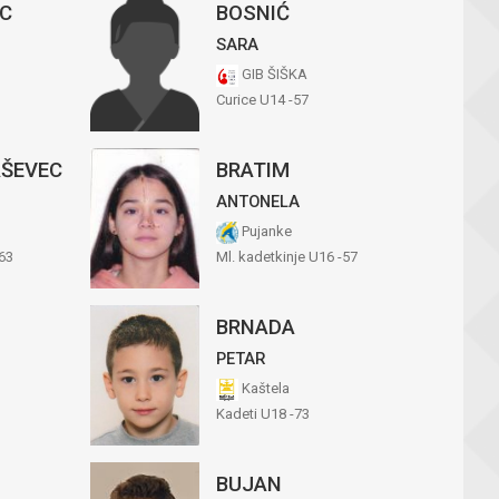
AC
BOSNIĆ
SARA
GIB ŠIŠKA
Curice U14 -57
AŠEVEC
BRATIM
ANTONELA
Pujanke
63
Ml. kadetkinje U16 -57
BRNADA
PETAR
Kaštela
Kadeti U18 -73
BUJAN