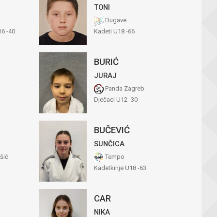
TONI
Dugave
16 -40
Kadeti U18 -66
BURIĆ
JURAJ
Panda Zagreb
Dječaci U12 -30
BUČEVIĆ
SUNČICA
šić
Tempo
Kadetkinje U18 -63
CAR
NIKA