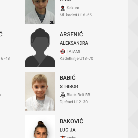
Sakura
Ml. kadeti U16 -55
Ć
ARSENIĆ
ALEKSANDRA
TATAMI
16 -48
Kadetkinje U18 -70
BABIĆ
STRIBOR
a
Black Belt BB
Dječaci U12 -30
BAKOVIĆ
LUCIJA