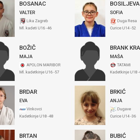
BOSANAC
BOSILJEV
VALTER
SOFIA
Lika Zagreb
Duga Resa
Ml. kadeti U16 -46
Curice U14 -52
BOŽIČ
BRANK KR
MAJA
MAŠA
APOLON MARIBOR
TATAMI
Ml. kadetkinje U16 -57
Kadetkinje U18 -
BRDAR
BRKIĆ
EVA
ANJA
Vinkovci
Dugave
Kadetkinje U18 -48
Curice U14 -36
BRTAN
BUBIĆ