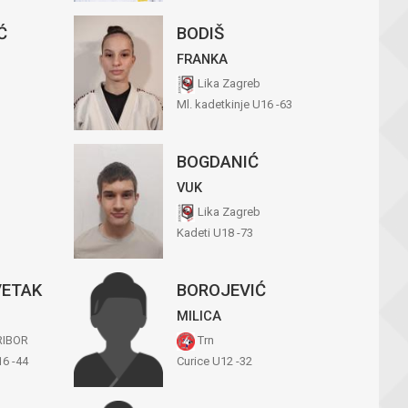
Ć
BODIŠ
FRANKA
Lika Zagreb
Ml. kadetkinje U16 -63
BOGDANIĆ
VUK
Lika Zagreb
Kadeti U18 -73
VETAK
BOROJEVIĆ
MILICA
RIBOR
Trn
16 -44
Curice U12 -32