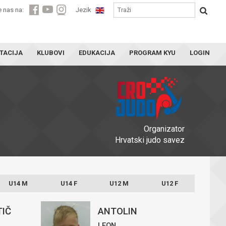
e nas na:
Jezik
TACIJA
KLUBOVI
EDUKACIJA
PROGRAM KYU
LOGIN
Organizator
Hrvatski judo savez
U14 M
U14 F
U12 M
U12 F
TIČ
ANTOLIN
LEON