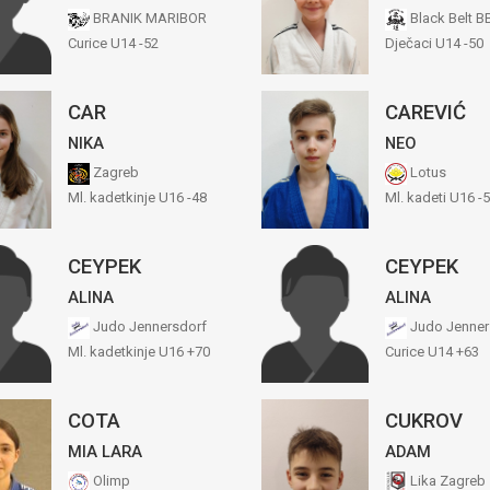
BRANIK MARIBOR
Black Belt B
Curice U14 -52
Dječaci U14 -50
CAR
CAREVIĆ
NIKA
NEO
Zagreb
Lotus
Ml. kadetkinje U16 -48
Ml. kadeti U16 -
CEYPEK
CEYPEK
ALINA
ALINA
Judo Jennersdorf
Judo Jenner
Ml. kadetkinje U16 +70
Curice U14 +63
COTA
CUKROV
MIA LARA
ADAM
Olimp
Lika Zagreb