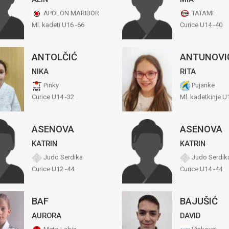
APOLON MARIBOR
TATAMI
Ml. kadeti U16 -66
Curice U14 -40
ANTOLČIĆ
ANTUNOVI
NIKA
RITA
Pinky
Pujanke
Curice U14 -32
Ml. kadetkinje U
ASENOVA
ASENOVA
KATRIN
KATRIN
Judo Serdika
Judo Serdik
Curice U12 -44
Curice U14 -44
BAF
BAJUŠIĆ
AURORA
DAVID