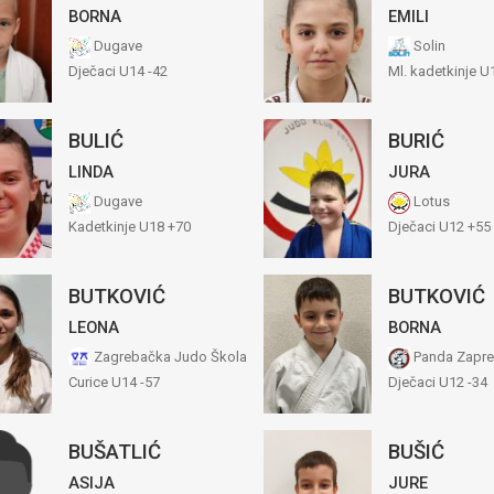
BORNA
EMILI
Dugave
Solin
Dječaci U14 -42
Ml. kadetkinje U
BULIĆ
BURIĆ
LINDA
JURA
Dugave
Lotus
Kadetkinje U18 +70
Dječaci U12 +55
BUTKOVIĆ
BUTKOVIĆ
LEONA
BORNA
Zagrebačka Judo Škola
Panda Zapre
Curice U14 -57
Dječaci U12 -34
BUŠATLIĆ
BUŠIĆ
ASIJA
JURE