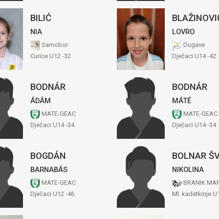
BILIĆ
BLAŽINOVI
NIA
LOVRO
Samobor
Dugave
Curice U12 -32
Dječaci U14 -42
BODNÁR
BODNÁR
ÁDÁM
MÁTÉ
MATE-GEAC
MATE-GEAC
Dječaci U14 -34
Dječaci U14 -34
BOGDÁN
BOLNAR Š
BARNABÁS
NIKOLINA
MATE-GEAC
BRANIK MA
Dječaci U12 -46
Ml. kadetkinje U