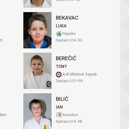
BEKAVAC
LUKA
Pujanke
50
Dječaci U14 -50
BEREČIĆ
TONY
AJK Mladost Zagreb
Dječaci U12 +55
BILIĆ
IAN
dern
Samobor
Dječaci U14 -38