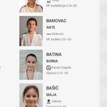
Pinky
Ml. kadetkinje U16 -63
BANOVAC
ANTE
Vinkovci
Ml. kadeti U16 -55
BATINA
BORNA
B
Panda Zagreb
Dječaci U12 -55
BAŠIĆ
MAJA
Sakura
Curice U14 -44